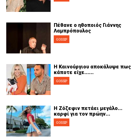
Cooking
ΛΛΟΙ ΣΥΝΔΕΣΜΟΙ
Πέθανε ο ηθοποιός Γιάννης
Λαμπρόπουλος
igma Tv
GOSSIP
ημερινή
Ράδιο Πρώτο
 Love Style
Η Καινούργιου αποκάλυψε πως
κάποτε είχε......
GOSSIP
Η Ζόζεφιν πετάει μεγάλο...
καρφί για τον πρώην...
GOSSIP