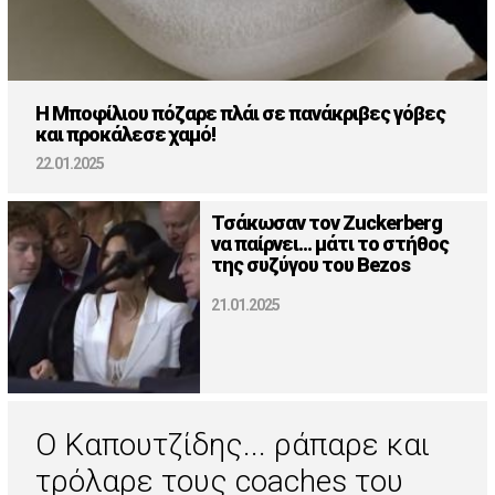
H Μποφίλιου πόζαρε πλάι σε πανάκριβες γόβες
και προκάλεσε χαμό!
22.01.2025
Τσάκωσαν τον Zuckerberg
να παίρνει... μάτι το στήθος
της συζύγου του Bezos
21.01.2025
Ο Καπουτζίδης... ράπαρε και
τρόλαρε τους coaches του