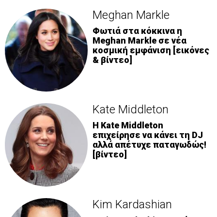
Meghan Markle
Φωτιά στα κόκκινα η
Meghan Markle σε νέα
κοσμική εμφάνιση [εικόνες
& βίντεο]
Kate Middleton
H Kate Middleton
επιχείρησε να κάνει τη DJ
αλλά απέτυχε παταγωδώς!
[βίντεο]
Kim Kardashian