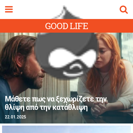
Φόρμα αναζήτησης
Αναζήτηση
GOOD LIFE
gmalive Magazine
Menu
ρχική Sigmalive
Ειδήσεις
Κύπρος
Ελλάδα
Διεθνή
Αθλητικά
Μάθετε πως να ξεχωρίζετε την
ifestyle
θλίψη από την κατάθλιψη
Videos
22.01.2025
Magazine
ity