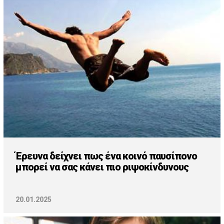
Cooking
ΛΛΟΙ ΣΥΝΔΕΣΜΟΙ
igma Tv
ημερινή
Ράδιο Πρώτο
 Love Style
Έρευνα δείχνει πως ένα κοινό παυσίπονο
μπορεί να σας κάνει πιο ριψοκίνδυνους
20.01.2025