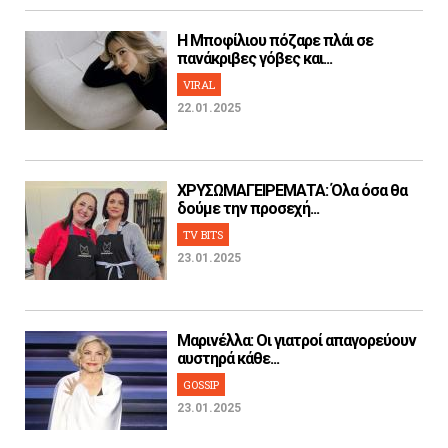
H Μποφίλιου πόζαρε πλάι σε
πανάκριβες γόβες και...
VIRAL
22.01.2025
ΧΡΥΣΩΜΑΓΕΙΡΕΜΑΤΑ: Όλα όσα θα
δούμε την προσεχή...
TV BITS
23.01.2025
Μαρινέλλα: Οι γιατροί απαγορεύουν
αυστηρά κάθε...
GOSSIP
23.01.2025