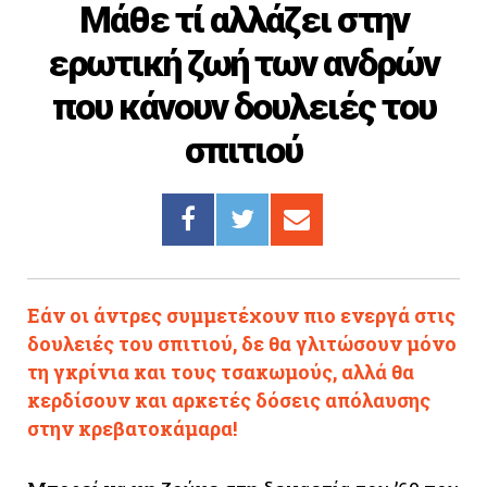
Μάθε τί αλλάζει στην
Cooking
ερωτική ζωή των ανδρών
ΛΛΟΙ ΣΥΝΔΕΣΜΟΙ
που κάνουν δουλειές του
igma Tv
σπιτιού
ημερινή
Ράδιο Πρώτο
 Love Style
Εάν οι άντρες συμμετέχουν πιο ενεργά στις
δουλειές του σπιτιού, δε θα γλιτώσουν μόνο
τη γκρίνια και τους τσακωμούς, αλλά θα
κερδίσουν και αρκετές δόσεις απόλαυσης
στην κρεβατοκάμαρα!