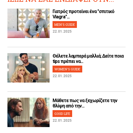
Γιατρός προτείνει ένα "σπιτικό
Viagra"...
MEN'S GUIDE
22.01.2025
Θέλετε λαμπερά μαλλιά; Δείτε ποια
tips πρέπει να...
WOMEN'S GUIDE
22.01.2025
Μάθετε πως να ξεχωρίζετε την
θλίψη από την...
GOOD LIFE
22.01.2025