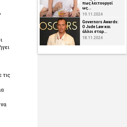
πως λειτουργεί
ως...
,
19.11.2024
Governors Awards:
O Jude Law και
άλλοι σταρ...
18.11.2024
ι
ήγει
 τις
ια
 να