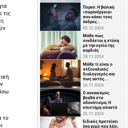
για
Πορνό: Η βασική
 τις
«παρενέργεια»
που κάνει τους
ες
άνδρες...
ούν
02.12.2024
Μάθε πως
συνδέεται η στύση
με την υγεία της
καρδιάς
28.11.2024
Μάθε τί είναι ο
σεξουαλικός
διαλογισμός και
λική
πως αυτός...
ην
26.11.2024
ίσω.
Ο αυνανισμός
βοηθά στο
αδυνάτισμα; Η
επιστήμη απαντά
25.11.2024
α το
Ειδικός προτείνει
οι
ένα χυμό που λέει