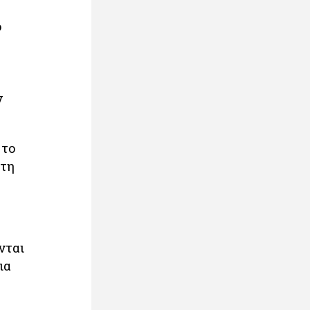
ο
ν
 το
στη
νται
ια