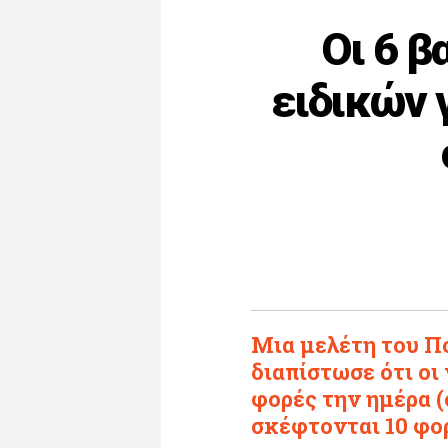
Οι 6 β
ειδικών γ
Μια μελέτη του Π
διαπίστωσε ότι οι
φορές την ημέρα (
σκέφτονται 10 φορ