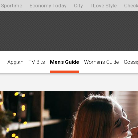
Sportime
Economy Today
City
I Love Style
Check
Αρχική
TV Bits
Men's Guide
Women's Guide
Gossi