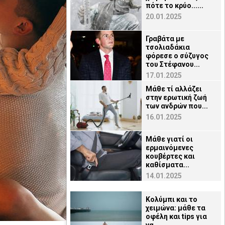
πότε το κρύο......
20.01.2025
Γραβάτα με
τσολιαδάκια
φόρεσε ο σύζυγος
του Στέφανου...
17.01.2025
Μάθε τί αλλάζει
στην ερωτική ζωή
των ανδρών που...
16.01.2025
Μάθε γιατί οι
ερμαινόμενες
κουβέρτες και
καθίσματα...
14.01.2025
Κολύμπι και το
χειμώνα: μάθε τα
οφέλη και tips για