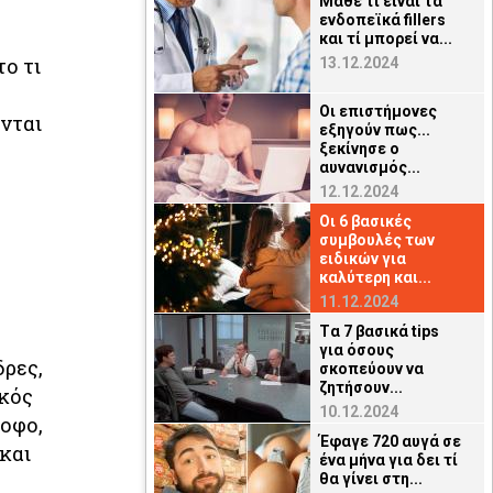
Μάθε τί είναι τα
ενδοπεϊκά fillers
και τί μπορεί να...
ο τι
13.12.2024
Οι επιστήμονες
ονται
εξηγούν πως...
ξεκίνησε ο
αυνανισμός...
12.12.2024
Οι 6 βασικές
συμβουλές των
ειδικών για
καλύτερη και...
11.12.2024
Tα 7 βασικά tips
για όσους
δρες,
σκοπεύουν να
ζητήσουν...
ικός
10.12.2024
ροφο,
Έφαγε 720 αυγά σε
 και
ένα μήνα για δει τί
θα γίνει στη...