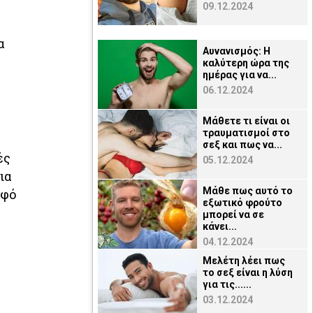
09.12.2024
α
Αυνανισμός: Η
καλύτερη ώρα της
ημέρας για να...
06.12.2024
Μάθετε τι είναι οι
τραυματισμοί στο
σεξ και πως να...
ές
05.12.2024
ια
Μάθε πως αυτό το
οφό
εξωτικό φρούτο
μπορεί να σε
κάνει...
04.12.2024
Μελέτη λέει πως
το σεξ είναι η λύση
για τις......
03.12.2024