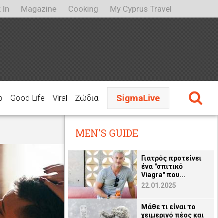
 In
Magazine
Cooking
My Cyprus Travel
SigmaLive
p
Good Life
Viral
Ζώδια
MEN'S GUIDE
Γιατρός προτείνει
ένα "σπιτικό
Viagra" που...
22.01.2025
Μάθε τι είναι το
χειμερινό πέος και