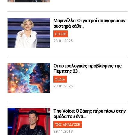
Μαρινέλλα: Οι γιατροί απαγορεύουν
αυστηρά κάθε...
GOSSIP
23.01.2025
Οι αστρολογικές προβλέψεις της
Πέμπτης 23...
ΖΩΔΙΑ
23.01.2025
The Voice: Ο Σάκης πήρε πίσω στην
ομάδα του ένα...
THE ANALYZER
29.11.2018