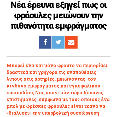
Νέα έρευνα εξηγεί πως οι
Cooking
φράουλες μειώνουν την
ΛΛΟΙ ΣΥΝΔΕΣΜΟΙ
πιθανότητα εμφράγματος
igma Tv
ημερινή
Ράδιο Πρώτο
 Love Style
Μπορεί ένα και μόνο φρούτο να περιορίσει
δραστικά και γρήγορα τις εναποθέσεις
λίπους στις αρτηρίες, μειώνοντας τον
κίνδυνο εμφράγματος και εγκεφαλικού
επεισοδίου; Ναι, απαντούν τώρα Ιάπωνες
επιστήμονες, σύμφωνα με τους οποίους ένα
μπολ με φρέσκες φράουλες είναι ικανό να
«διαλύσει» την υπερβολική συσσώρευση