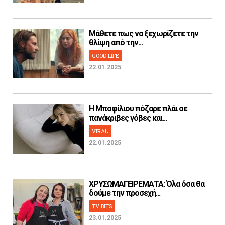
Μάθετε πως να ξεχωρίζετε την
θλίψη από την...
GOOD LIFE
22.01.2025
H Μποφίλιου πόζαρε πλάι σε
πανάκριβες γόβες και...
VIRAL
22.01.2025
ΧΡΥΣΩΜΑΓΕΙΡΕΜΑΤΑ: Όλα όσα θα
δούμε την προσεχή...
TV BITS
23.01.2025