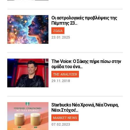
Οι αστρολογικές προβλέψεις της
Πέμπτης 23...
ΖΩΔΙΑ
23.01.2025
The Voice: Ο Σάκης πήρε πίσω στην
ομάδα του ένα...
THE ANALYZER
29.11.2018
Starbucks Νέα Χρονιά, Νέα Όνειρα,
Νέοι Στόχοι!...
MARKET NEWS
07.02.2023