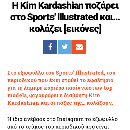
H Kim Kardashian ποζάρει
Cooking
στο Sports' Illustrated και...
ΛΛΟΙ ΣΥΝΔΕΣΜΟΙ
κολάζει [εικόνες]
igma Tv
ημερινή
Ράδιο Πρώτο
 Love Style
Στο εξώφυλλο του Sports' Illustrated, του
περιοδικού που έχει σταθεί το εφαλτήριο
για τη λαμπρή καριέρα πασίγνωστων top
models, φιγουράρει η διαβόητη Kim
Kardashian και οι πόζες της... κολάζουν.
Η ίδια ανέβασε στο Instagram το εξώφυλλο
από το τεύχος του περιοδικού που είναι