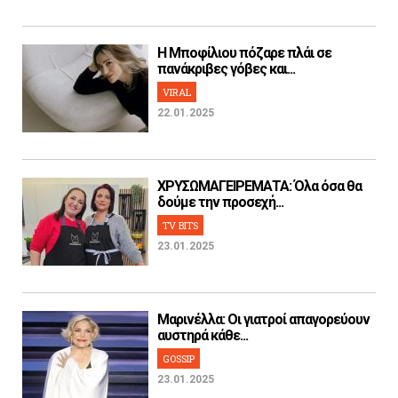
H Μποφίλιου πόζαρε πλάι σε
πανάκριβες γόβες και...
VIRAL
22.01.2025
ΧΡΥΣΩΜΑΓΕΙΡΕΜΑΤΑ: Όλα όσα θα
δούμε την προσεχή...
TV BITS
23.01.2025
Μαρινέλλα: Οι γιατροί απαγορεύουν
αυστηρά κάθε...
GOSSIP
23.01.2025