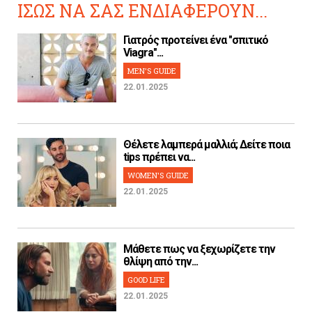
ΙΣΩΣ ΝΑ ΣΑΣ ΕΝΔΙΑΦΕΡΟΥΝ...
Γιατρός προτείνει ένα "σπιτικό
Viagra"...
MEN'S GUIDE
22.01.2025
Θέλετε λαμπερά μαλλιά; Δείτε ποια
tips πρέπει να...
WOMEN'S GUIDE
22.01.2025
Μάθετε πως να ξεχωρίζετε την
θλίψη από την...
GOOD LIFE
22.01.2025