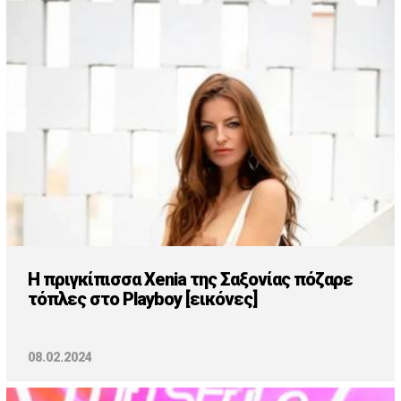
Cooking
ΛΛΟΙ ΣΥΝΔΕΣΜΟΙ
igma Tv
ημερινή
Ράδιο Πρώτο
 Love Style
Η πριγκίπισσα Xenia της Σαξονίας πόζαρε
τόπλες στο Playboy [εικόνες]
08.02.2024