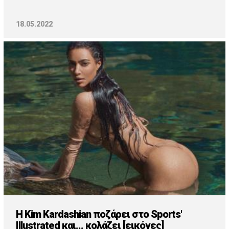
18.05.2022
H Kim Kardashian ποζάρει στο Sports'
Illustrated και... κολάζει [εικόνες]