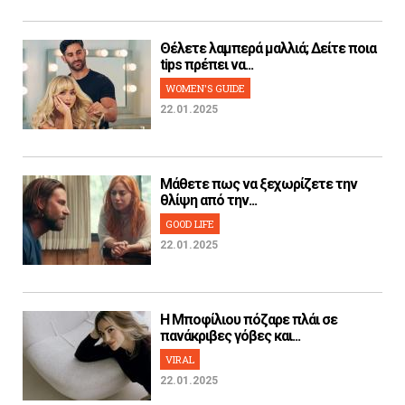
Θέλετε λαμπερά μαλλιά; Δείτε ποια
tips πρέπει να...
WOMEN'S GUIDE
22.01.2025
Μάθετε πως να ξεχωρίζετε την
θλίψη από την...
GOOD LIFE
22.01.2025
H Μποφίλιου πόζαρε πλάι σε
πανάκριβες γόβες και...
VIRAL
22.01.2025