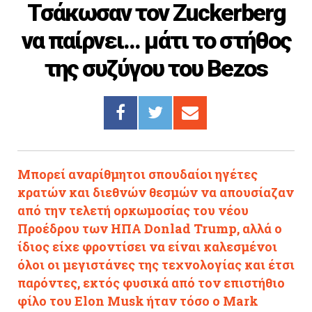
Τσάκωσαν τον Zuckerberg
Cooking
να παίρνει... μάτι το στήθος
ΛΛΟΙ ΣΥΝΔΕΣΜΟΙ
της συζύγου του Bezos
igma Tv
ημερινή
Ράδιο Πρώτο
 Love Style
Μπορεί αναρίθμητοι σπουδαίοι ηγέτες
κρατών και διεθνών θεσμών να απουσίαζαν
από την τελετή ορκωμοσίας του νέου
Προέδρου των ΗΠΑ Donlad Trump, αλλά ο
ίδιος είχε φροντίσει να είναι καλεσμένοι
όλοι οι μεγιστάνες της τεχνολογίας και έτσι
παρόντες, εκτός φυσικά από τον επιστήθιο
φίλο του Elon Musk ήταν τόσο ο Mark