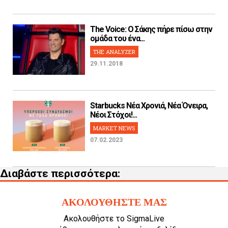
The Voice: Ο Σάκης πήρε πίσω στην
ομάδα του ένα...
THE ANALYZER
29.11.2018
Starbucks Νέα Χρονιά, Νέα Όνειρα,
Νέοι Στόχοι!...
MARKET NEWS
07.02.2023
Διαβάστε περισσότερα:
ΑΚΟΛΟΥΘΗΣΤΕ ΜΑΣ
Ακολουθήστε το SigmaLive