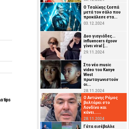
Ο Τσαλίκης ξεσπά
μετά τον σάλο που
προκάλεσε στα...
03.12.2024
Δυο γιαγιάδες...
influencers έχουν
γίνει viral [...
29.11.2024
Στο νέο music
video του Kanye
West
πρωταγωνιστούν
οι...
28.11.2024
O Αντώνης Ρέμος
α tips
βολτάρει στο
Λονδίνο και
κάνει......
28.11.2024
Γάτα εισέβαλλε