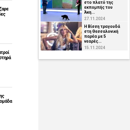
στο πλατό της
εκπομπής του
ζαρε
Άκη...
βες
27.11.2024
H Βίσση τραγουδά
στη Θεσσαλονική
παρέα με 5
νεαρές...
15.11.2024
ατροί
στηρά
ης
 ομάδα