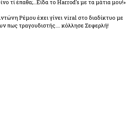
ο τί έπαθα;...Είδα το Harrod's με τα μάτια μου!»
 Αντώνη Ρέμου έχει γίνει viral στο διαδίκτυο με
ν πως τραγουδιστής.... κόλλησε Σεφερλή!