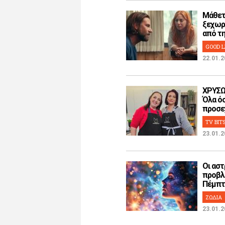
Μάθετ
ξεχωρ
από την
GOOD L
22.01.2
ΧΡΥΣΩ
Όλα όσ
προσεχ
TV BIT
23.01.2
Οι αστ
προβλ
Πέμπτη
ΖΩΔΙΑ
23.01.2