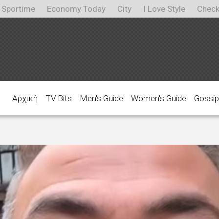
Sportime
Economy Today
City
I Love Style
Check
Αρχική
TV Bits
Men's Guide
Women's Guide
Gossip