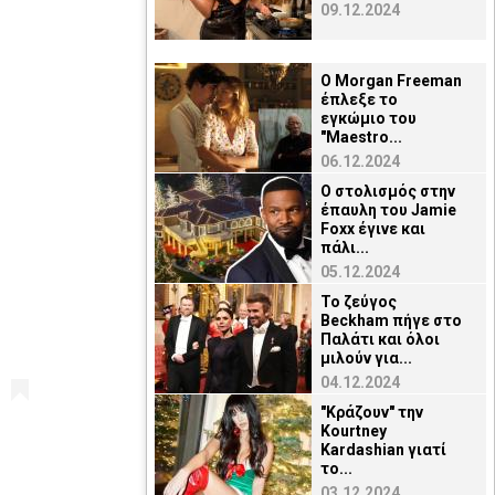
09.12.2024
O Μorgan Freeman
έπλεξε το
εγκώμιο του
"Maestro...
06.12.2024
Ο στολισμός στην
έπαυλη του Jamie
Foxx έγινε και
πάλι...
05.12.2024
Το ζεύγος
Beckham πήγε στο
Παλάτι και όλοι
μιλούν για...
04.12.2024
"Κράζουν" την
Kourtney
Kardashian γιατί
το...
03.12.2024