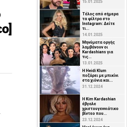
15.01.2025
ο
Τέλος από σήμερα
τα φίλτρα στο
εο]
Instagram: Δείτε
τι...
14.01.2025
Μηνύματα οργής
λαμβάνουν οι
Kardashians για
τις...
13.01.2025
H Heidi Klum
ποζάρει με μπικίνι
στα χιόνια και...
31.12.2024
Η Kim Kardashian
έβγαλε
χριστουγεννιάτικο
ν
βίντεο που...
23.12.2024