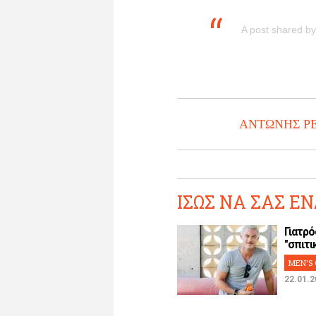
A post shared 
ΑΝΤΩΝΗΣ Ρ
ΙΣΩΣ ΝΑ ΣΑΣ ΕΝ
Γιατρό
"σπιτικ
MEN'S 
22.01.2