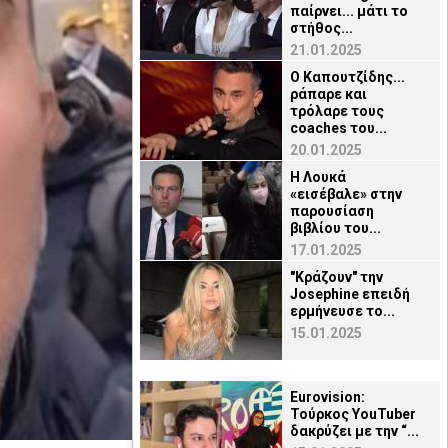
παίρνει... μάτι το
στήθος...
21.01.2025
Ο Καπουτζίδης...
ράπαρε και
τρόλαρε τους
coaches του...
20.01.2025
H Λουκά
«εισέβαλε» στην
παρουσίαση
βιβλίου του...
17.01.2025
"Κράζουν" την
Josephine επειδή
ερμήνευσε το...
15.01.2025
Eurovision:
Τούρκος YouTuber
δακρύζει με την “...