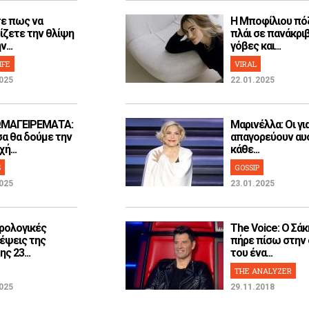
ε πως να
H Μποφίλιου πό
ίζετε την θλίψη
πλάι σε πανάκρι
...
γόβες και...
IFE
VIRAL
025
22.01.2025
ΜΑΓΕΙΡΕΜΑΤΑ:
Μαρινέλλα: Οι γι
α θα δούμε την
απαγορεύουν αυ
ή...
κάθε...
S
GOSSIP
025
23.01.2025
ρολογικές
The Voice: Ο Σάκ
έψεις της
πήρε πίσω στην
ς 23...
του ένα...
THE ANALYZER
025
29.11.2018