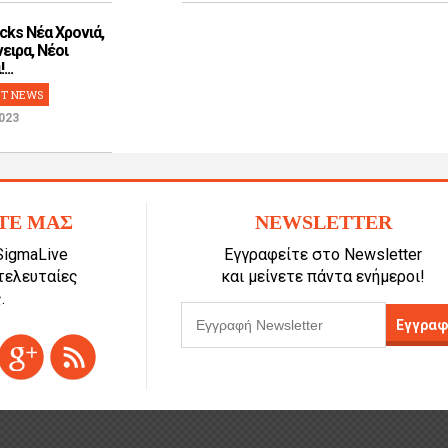
cks Νέα Χρονιά,
ειρα, Νέοι
...
T NEWS
023
ΤΕ ΜΑΣ
NEWSLETTER
SigmaLive
Εγγραφείτε στο Newsletter
 τελευταίες
και μείνετε πάντα ενήμεροι!
.
Εγγραφ