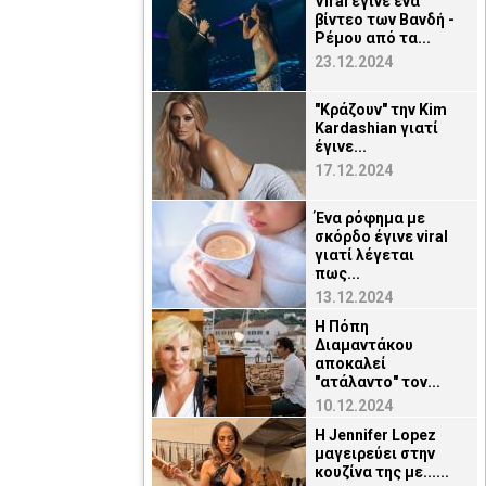
Viral έγινε ένα
βίντεο των Βανδή -
Ρέμου από τα...
23.12.2024
"Κράζουν" την Kim
Kardashian γιατί
έγινε...
17.12.2024
Ένα ρόφημα με
σκόρδο έγινε viral
γιατί λέγεται
πως...
13.12.2024
Η Πόπη
Διαμαντάκου
αποκαλεί
"ατάλαντο" τον...
10.12.2024
H Jennifer Lopez
μαγειρεύει στην
κουζίνα της με......