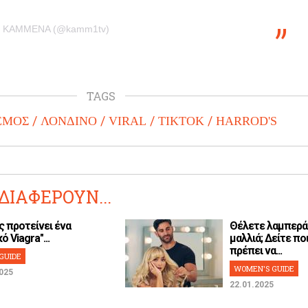
by KAMMENA (@kamm1tv)
TAGS
ΕΜΟΣ
ΛΟΝΔΙΝΟ
VIRAL
TIKTOK
HARROD'S
ΔΙΑΦΕΡΟΥΝ...
ς προτείνει ένα
Θέλετε λαμπερά
ό Viagra"...
μαλλιά; Δείτε ποι
πρέπει να...
GUIDE
WOMEN'S GUIDE
025
22.01.2025