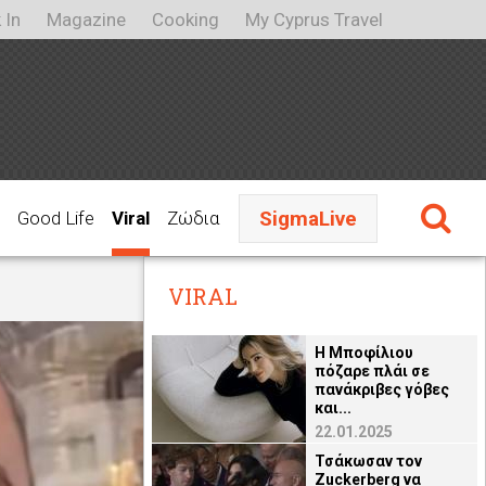
 In
Magazine
Cooking
My Cyprus Travel
SigmaLive
Good Life
Viral
Ζώδια
VIRAL
H Μποφίλιου
πόζαρε πλάι σε
πανάκριβες γόβες
και...
22.01.2025
Τσάκωσαν τον
Zuckerberg να