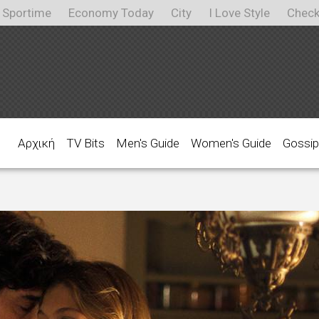
Sportime
Economy Today
City
I Love Style
Check
Αρχική
TV Bits
Men's Guide
Women's Guide
Gossip