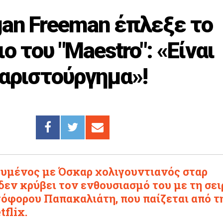
an Freeman έπλεξε το
ο του "Maestro": «Είναι
αριστούργημα»!
ευμένος με Όσκαρ χολιγουντιανός σταρ
εν κρύβει τον ενθουσιασμό του με τη σει
τόφορου Παπακαλιάτη, που παίζεται από τ
flix.