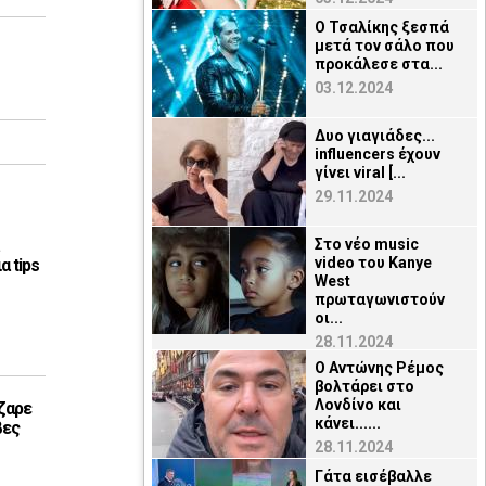
Ο Τσαλίκης ξεσπά
μετά τον σάλο που
προκάλεσε στα...
03.12.2024
Δυο γιαγιάδες...
influencers έχουν
γίνει viral [...
29.11.2024
Στο νέο music
video του Kanye
α tips
West
πρωταγωνιστούν
οι...
28.11.2024
O Αντώνης Ρέμος
βολτάρει στο
Λονδίνο και
ζαρε
κάνει......
βες
28.11.2024
Γάτα εισέβαλλε