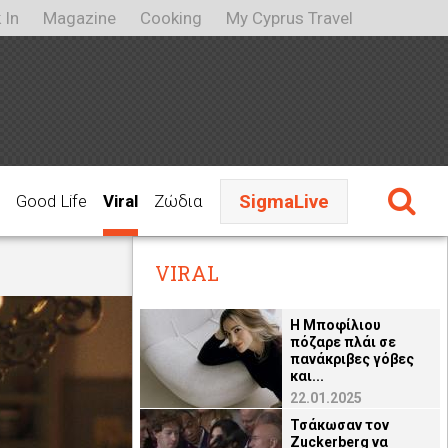
 In
Magazine
Cooking
My Cyprus Travel
SigmaLive
Good Life
Viral
Ζώδια
VIRAL
H Μποφίλιου
πόζαρε πλάι σε
πανάκριβες γόβες
και...
22.01.2025
Τσάκωσαν τον
Zuckerberg να