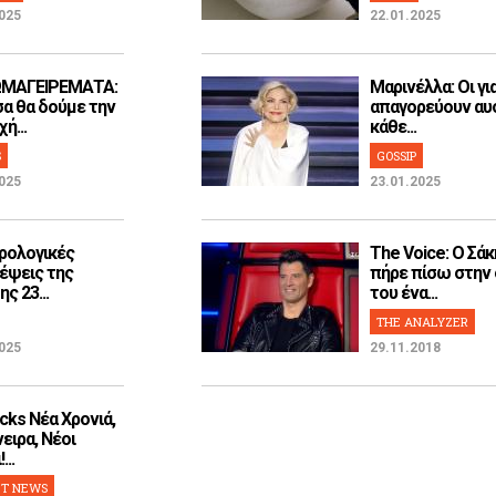
025
22.01.2025
ΜΑΓΕΙΡΕΜΑΤΑ:
Μαρινέλλα: Οι γι
α θα δούμε την
απαγορεύουν αυ
ή...
κάθε...
S
GOSSIP
025
23.01.2025
ρολογικές
The Voice: Ο Σάκ
έψεις της
πήρε πίσω στην
ς 23...
του ένα...
THE ANALYZER
025
29.11.2018
cks Νέα Χρονιά,
ειρα, Νέοι
...
T NEWS