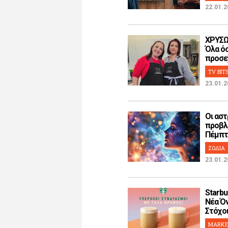
22.01.2
ΧΡΥΣΩ
Όλα όσ
προσεχ
TV BIT
23.01.2
Οι αστ
προβλ
Πέμπτη
ΖΩΔΙΑ
23.01.2
Starbu
Νέα Όν
Στόχοι!
MARKE