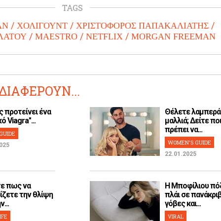
TAGS
ΑΝ
ΧΟΛΙΓΟΥΝΤ
ΧΡΙΣΤΟΦΟΡΟΣ ΠΑΠΑΚΑΛΙΑΤΗΣ
ΛΑΤΟΥ
MAESTRO
NETFLIX
MORGAN FREEMAN
ΔΙΑΦΕΡΟΥΝ...
ς προτείνει ένα
Θέλετε λαμπερά
ό Viagra"...
μαλλιά; Δείτε ποι
πρέπει να...
GUIDE
WOMEN'S GUIDE
025
22.01.2025
ε πως να
H Μποφίλιου πό
ίζετε την θλίψη
πλάι σε πανάκρι
...
γόβες και...
IFE
VIRAL