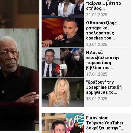
παίρνει... μάτι το
στήθος...
21.01.2025
Ο Καπουτζίδης...
ράπαρε και
τρόλαρε τους
coaches του...
20.01.2025
H Λουκά
«εισέβαλε» στην
παρουσίαση
βιβλίου του...
17.01.2025
"Κράζουν" την
Josephine επειδή
ερμήνευσε το...
15.01.2025
Eurovision:
Τούρκος YouTuber
δακρύζει με την “...