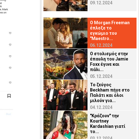
09.12.2024
O Μorgan Freeman
έπλεξε το
εγκώμιο του
"Maestro...
06.12.2024
Ο στολισμός στην
έπαυλη του Jamie
Foxx έγινε και
πάλι...
05.12.2024
Το ζεύγος
Beckham πήγε στο
Παλάτι και όλοι
μιλούν για...
04.12.2024
"Κράζουν" την
Kourtney
Kardashian γιατί
το...
03.12.2024