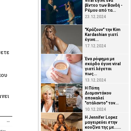
Viral έγινε ένα
βίντεο των Βανδή -
Ρέμου από τα...
23.12.2024
"Κράζουν" την Kim
Kardashian γιατί
έγινε...
17.12.2024
σετε
Ένα ρόφημα με
σκόρδο έγινε viral
γιατί λέγεται
που
πως...
13.12.2024
Η Πόπη
Διαμαντάκου
άνει
αποκαλεί
"ατάλαντο" τον...
10.12.2024
H Jennifer Lopez
μαγειρεύει στην
κουζίνα της με......