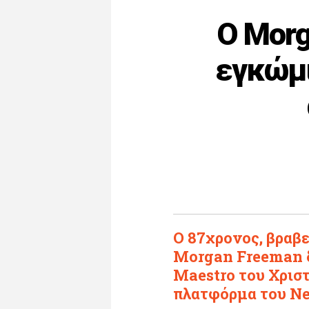
O Μorg
εγκώμι
O 87χρονος, βραβ
Morgan Freeman δ
Maestro του Χρισ
πλατφόρμα του Net