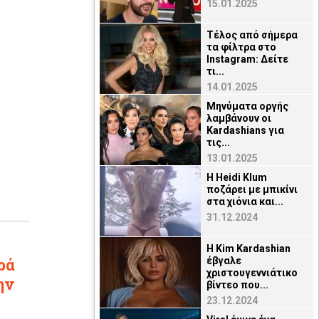
15.01.2025
Τέλος από σήμερα
τα φίλτρα στο
Instagram: Δείτε
τι...
14.01.2025
Μηνύματα οργής
λαμβάνουν οι
Kardashians για
τις...
13.01.2025
H Heidi Klum
ποζάρει με μπικίνι
στα χιόνια και...
31.12.2024
Η Kim Kardashian
ρά
έβγαλε
χριστουγεννιάτικο
ην
βίντεο που...
23.12.2024