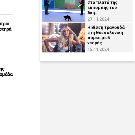
στο πλατό της
εκπομπής του
Άκη...
27.11.2024
ατροί
H Βίσση τραγουδά
στηρά
στη Θεσσαλονική
παρέα με 5
νεαρές...
15.11.2024
ης
 ομάδα