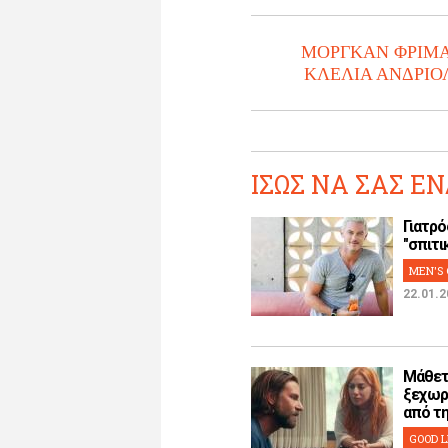
ΜΟΡΓΚΑΝ ΦΡΙΜ
ΚΛΕΛΙΑ ΑΝΔΡΙΟ
ΙΣΩΣ ΝΑ ΣΑΣ ΕΝ
Γιατρό
"σπιτικ
MEN'S 
22.01.2
Μάθετ
ξεχωρ
από την
GOOD L