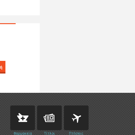
ή
Φαρμακεία
Τίτλοι
Πτήσεις