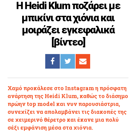
H Heidi Klum ποζάρει με
Cooking
μπικίνι στα χιόνια και
ΛΛΟΙ ΣΥΝΔΕΣΜΟΙ
μοιράζει εγκεφαλικά
igma Tv
[βίντεο]
ημερινή
Ράδιο Πρώτο
 Love Style
Χαμό προκάλεσε στο Instagram η πρόσφατη
ανάρτηση της Heidi Klum, καθώς το διάσημο
πρώην top model και νυν παρουσιάστρια,
συνεχίζει να απολαμβάνει τις διακοπές της
σε χειμερινό θέρετρο και έκανε μια πολύ
σέξι εμφάνιση μέσα στα χιόνια.