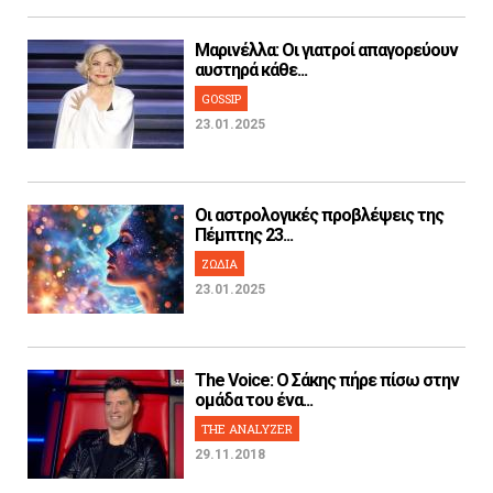
Μαρινέλλα: Οι γιατροί απαγορεύουν
αυστηρά κάθε...
GOSSIP
23.01.2025
Οι αστρολογικές προβλέψεις της
Πέμπτης 23...
ΖΩΔΙΑ
23.01.2025
The Voice: Ο Σάκης πήρε πίσω στην
ομάδα του ένα...
THE ANALYZER
29.11.2018