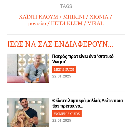
TAGS
ΧΑΪΝΤΙ ΚΛΟΥΜ
ΜΠΙΚΙΝΙ
ΧΙΟΝΙΑ
μοντελο
HEIDI KLUM
VIRAL
ΙΣΩΣ ΝΑ ΣΑΣ ΕΝΔΙΑΦΕΡΟΥΝ...
Γιατρός προτείνει ένα "σπιτικό
Viagra"...
MEN'S GUIDE
22.01.2025
Θέλετε λαμπερά μαλλιά; Δείτε ποια
tips πρέπει να...
WOMEN'S GUIDE
22.01.2025