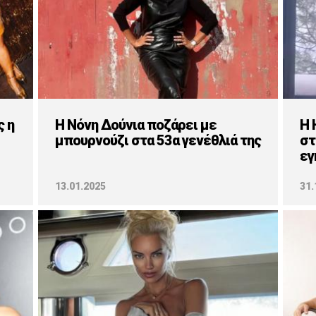
ς η
Η Νόνη Δούνια ποζάρει με
H 
μπουρνούζι στα 53α γενέθλιά της
στ
εγ
13.01.2025
31.