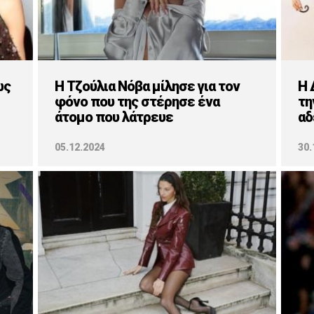
ως
H Τζούλια Νόβα μίλησε για τον
Η 
φόνο που της στέρησε ένα
τη
άτομο που λάτρευε
αδ
05.12.2024
30.