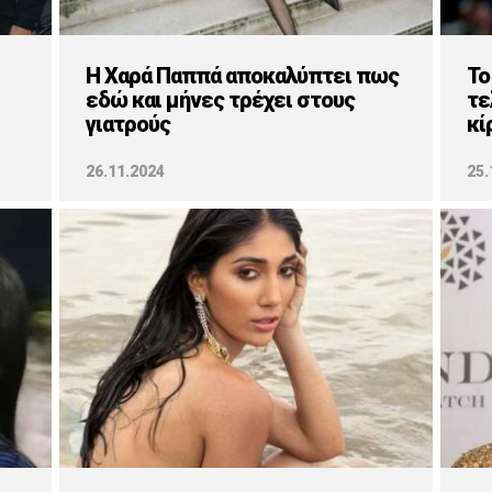
Η Χαρά Παππά αποκαλύπτει πως
Το
εδώ και μήνες τρέχει στους
τε
γιατρούς
κί
26.11.2024
25.