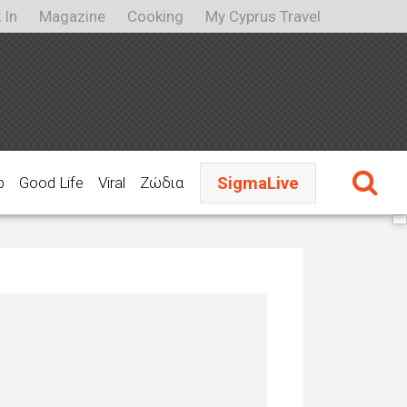
 In
Magazine
Cooking
My Cyprus Travel
SigmaLive
p
Good Life
Viral
Ζώδια