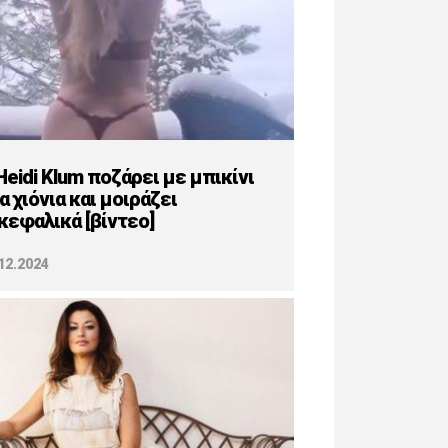
Heidi Klum ποζάρει με μπικίνι
α χιόνια και μοιράζει
κεφαλικά [βίντεο]
12.2024