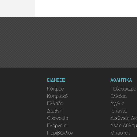
ΕΙΔΗΣΕΙΣ
ΑΘΛΗΤΙΚΑ
Κύπρος
Ποδόσφαιρο
Κυπριακό
Ελλάδα
Ελλάδα
Αγγλία
Διεθνή
Ισπανία
Οικονομία
Διεθνείς Δ
Ενέργεια
Άλλα Αθλή
Περιβάλλον
Μπάσκετ