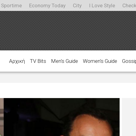
Sportime
Economy Today
City
I Love Style
Check
Αρχική
TV Bits
Men's Guide
Women's Guide
Gossi