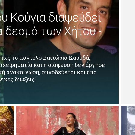
υ Κούγια διαψεύδει
α δεσμό των Χήτου -
πως το μοντέλο Βικτώρια Καρυδά,
ιχειρηματία και η διάψευση δεν άργησε
ική ανακοίνωση, συνοδεύεται και από
νικές διώξεις.