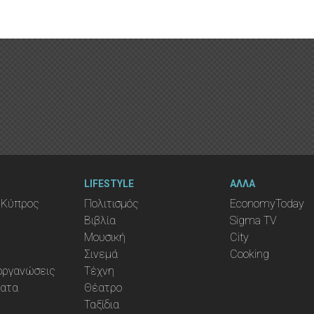
LIFESTYLE
ΑΛΛΑ
 Κύπρος
Πολιτισμός
EconomyToday
Βιβλία
Sigma TV
Μουσική
City
Σινεμά
Cooking
ιοργανώσεις
Τέχνη
ματα
Θέατρο
Ταξίδια