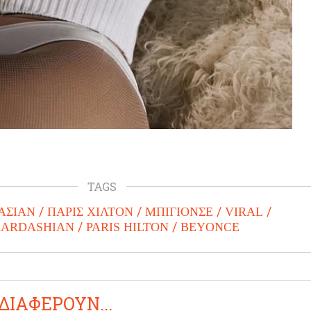
TAGS
ΑΣΙΑΝ
ΠΑΡΙΣ ΧΙΛΤΟΝ
ΜΠΙΓΙΟΝΣΕ
VIRAL
KARDASHIAN
PARIS HILTON
BEYONCE
ΔΙΑΦΕΡΟΥΝ...