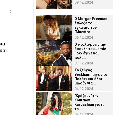
09.12.2024
O Μorgan Freeman
έπλεξε το
εγκώμιο του
"Maestro...
06.12.2024
ρια
Ο στολισμός στην
έπαυλη του Jamie
και
Foxx έγινε και
πάλι...
05.12.2024
Το ζεύγος
Beckham πήγε στο
Παλάτι και όλοι
μιλούν για...
04.12.2024
"Κράζουν" την
Kourtney
Kardashian γιατί
το...
03.12.2024