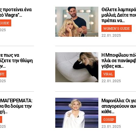
ς προτείνει ένα
Θέλετε λαμπερά
ό Viagra"...
μαλλιά; Δείτε ποι
πρέπει να...
GUIDE
WOMEN'S GUIDE
025
22.01.2025
ε πως να
H Μποφίλιου πό
ίζετε την θλίψη
πλάι σε πανάκρι
...
γόβες και...
IFE
VIRAL
025
22.01.2025
ΜΑΓΕΙΡΕΜΑΤΑ:
Μαρινέλλα: Οι γι
α θα δούμε την
απαγορεύουν αυ
ή...
κάθε...
S
GOSSIP
025
23.01.2025