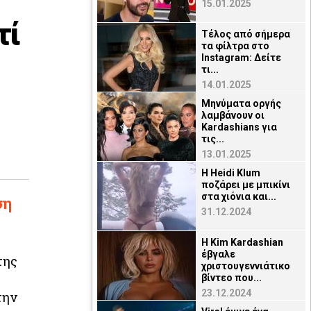
15.01.2025
τί
Τέλος από σήμερα
τα φίλτρα στο
Instagram: Δείτε
τι...
14.01.2025
Μηνύματα οργής
λαμβάνουν οι
Kardashians για
τις...
13.01.2025
H Heidi Klum
ποζάρει με μπικίνι
στα χιόνια και...
ση
31.12.2024
Η Kim Kardashian
έβγαλε
της
χριστουγεννιάτικο
βίντεο που...
23.12.2024
την