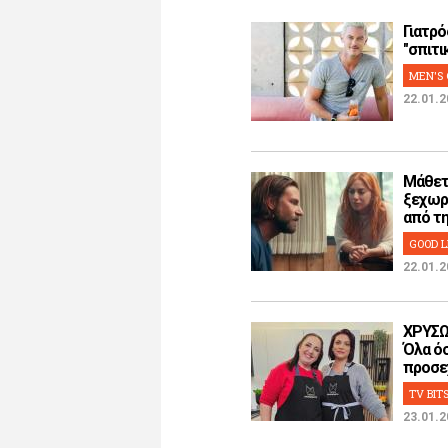
Γιατρό
"σπιτικ
MEN'S 
22.01.2
Μάθετ
ξεχωρ
από την
GOOD L
22.01.2
ΧΡΥΣΩ
Όλα όσ
προσεχ
TV BIT
23.01.2