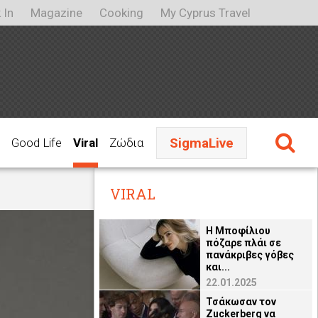
 In
Magazine
Cooking
My Cyprus Travel
SigmaLive
Good Life
Viral
Ζώδια
VIRAL
H Μποφίλιου
πόζαρε πλάι σε
πανάκριβες γόβες
και...
22.01.2025
Τσάκωσαν τον
Zuckerberg να