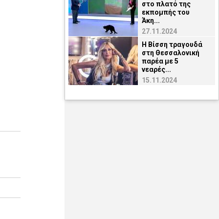
στο πλατό της
εκπομπής του
Άκη...
27.11.2024
H Βίσση τραγουδά
στη Θεσσαλονική
παρέα με 5
νεαρές...
15.11.2024