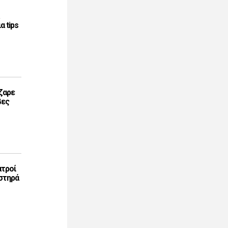
α tips
ζαρε
βες
ατροί
στηρά