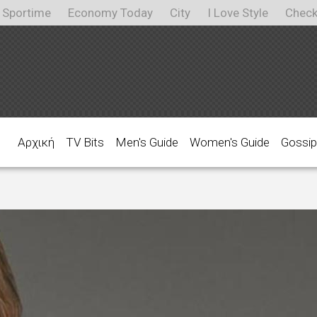
Sportime
Economy Today
City
I Love Style
Check
Αρχική
TV Bits
Men's Guide
Women's Guide
Gossip