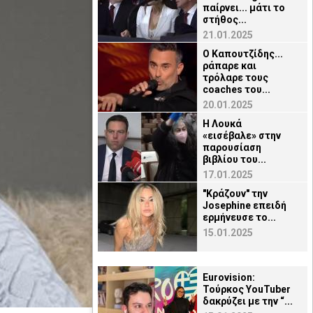
παίρνει... μάτι το
στήθος...
21.01.2025
Ο Καπουτζίδης...
ράπαρε και
τρόλαρε τους
coaches του...
20.01.2025
H Λουκά
«εισέβαλε» στην
παρουσίαση
βιβλίου του...
17.01.2025
"Κράζουν" την
Josephine επειδή
ερμήνευσε το...
15.01.2025
Eurovision:
Τούρκος YouTuber
δακρύζει με την “...