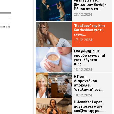
Viral έγινε ένα
βίντεο των Βανδή -
Ρέμου από τα...
23.12.2024
"Κράζουν" την Kim
Kardashian γιατί
έγινε...
17.12.2024
Ένα ρόφημα με
σκόρδο έγινε viral
γιατί λέγεται
πως...
13.12.2024
Η Πόπη
Διαμαντάκου
αποκαλεί
"ατάλαντο" τον...
10.12.2024
H Jennifer Lopez
μαγειρεύει στην
κουζίνα της με......