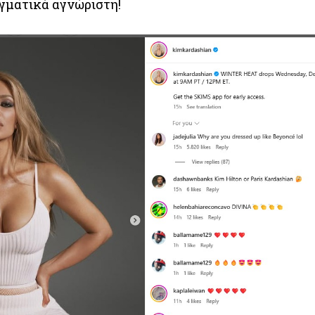
γματικά αγνώριστη!