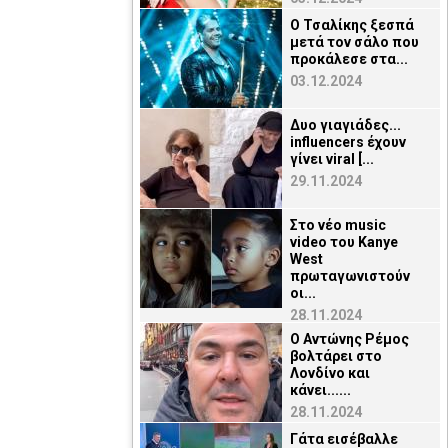
Ο Τσαλίκης ξεσπά
μετά τον σάλο που
προκάλεσε στα...
03.12.2024
Δυο γιαγιάδες...
influencers έχουν
γίνει viral [...
29.11.2024
Στο νέο music
video του Kanye
West
πρωταγωνιστούν
οι...
28.11.2024
O Αντώνης Ρέμος
βολτάρει στο
Λονδίνο και
κάνει......
28.11.2024
Γάτα εισέβαλλε