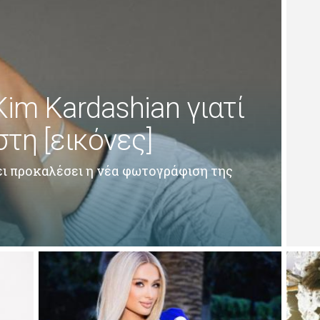
Kim Kardashian γιατί
στη [εικόνες]
ι προκαλέσει η νέα φωτογράφιση της