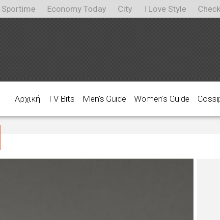
Sportime
Economy Today
City
I Love Style
Check
Αρχική
TV Bits
Men's Guide
Women's Guide
Gossi