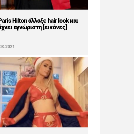
Paris Hilton άλλαξε hair look και
ίχνει αγνώριστη [εικόνες]
03.2021