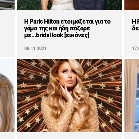
H Paris Hilton ετοιμάζεται για το
H 
γάμο της και ήδη πόζαρε
δε
με...bridal look [εικόνες]
08.11.2021
17.