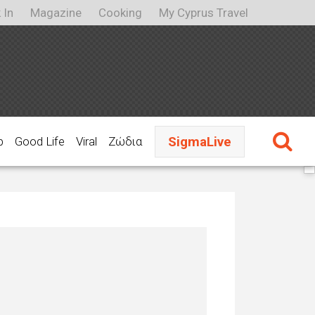
 In
Magazine
Cooking
My Cyprus Travel
SigmaLive
p
Good Life
Viral
Ζώδια