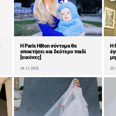
Η Paris Hilton σύντομα θα
H 
αποκτήσει και δεύτερο παιδί
έγ
[εικόνες]
μη
24.11.2023
25.