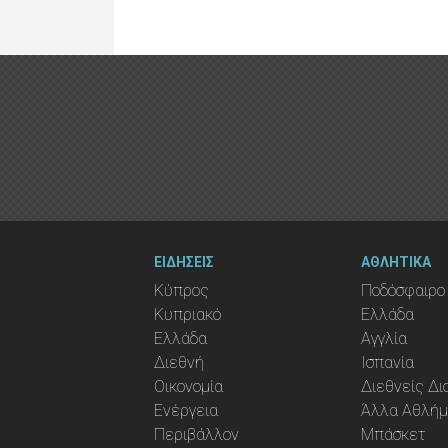
ΕΙΔΗΣΕΙΣ
ΑΘΛΗΤΙΚΑ
Κύπρος
Ποδόσφαιρο
Κυπριακό
Ελλάδα
Ελλάδα
Αγγλία
Διεθνή
Ισπανία
Οικονομία
Διεθνείς Δ
Ενέργεια
Άλλα Αθλή
Περιβάλλον
Μπάσκετ