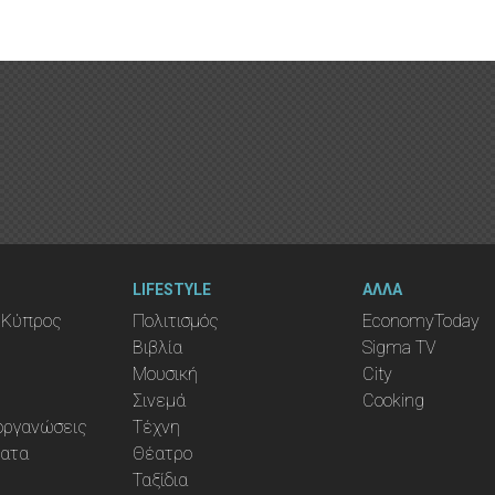
LIFESTYLE
ΑΛΛΑ
 Κύπρος
Πολιτισμός
EconomyToday
Βιβλία
Sigma TV
Μουσική
City
Σινεμά
Cooking
ιοργανώσεις
Τέχνη
ματα
Θέατρο
Ταξίδια