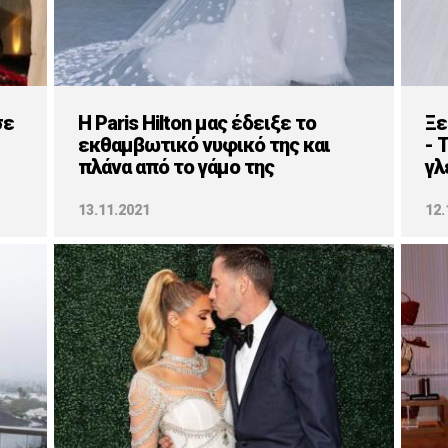
σε
Η Paris Hilton μας έδειξε το
Ξε
εκθαμβωτικό νυφικό της και
- 
πλάνα από το γάμο της
γλ
13.11.2021
12.