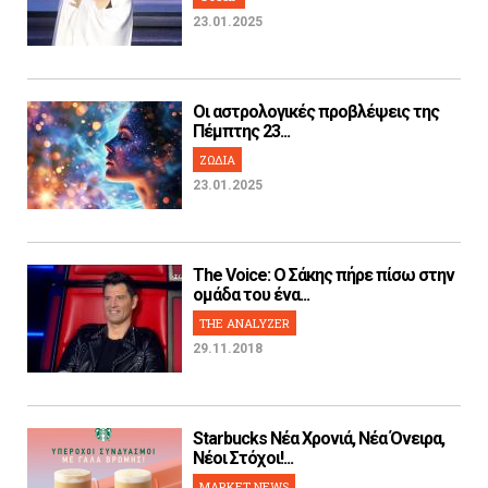
23.01.2025
Οι αστρολογικές προβλέψεις της
Πέμπτης 23...
ΖΩΔΙΑ
23.01.2025
The Voice: Ο Σάκης πήρε πίσω στην
ομάδα του ένα...
THE ANALYZER
29.11.2018
Starbucks Νέα Χρονιά, Νέα Όνειρα,
Νέοι Στόχοι!...
MARKET NEWS