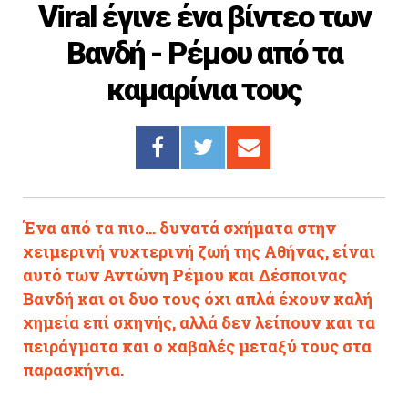
Viral έγινε ένα βίντεο των
Cooking
Βανδή - Ρέμου από τα
ΛΛΟΙ ΣΥΝΔΕΣΜΟΙ
καμαρίνια τους
igma Tv
ημερινή
Ράδιο Πρώτο
 Love Style
Ένα από τα πιο... δυνατά σχήματα στην
χειμερινή νυχτερινή ζωή της Αθήνας, είναι
αυτό των Αντώνη Ρέμου και Δέσποινας
Βανδή και οι δυο τους όχι απλά έχουν καλή
χημεία επί σκηνής, αλλά δεν λείπουν και τα
πειράγματα και ο χαβαλές μεταξύ τους στα
παρασκήνια.