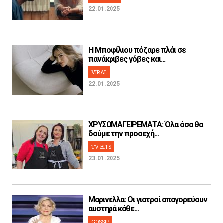
22.01.2025
H Μποφίλιου πόζαρε πλάι σε
πανάκριβες γόβες και...
VIRAL
22.01.2025
ΧΡΥΣΩΜΑΓΕΙΡΕΜΑΤΑ: Όλα όσα θα
δούμε την προσεχή...
TV BITS
23.01.2025
Μαρινέλλα: Οι γιατροί απαγορεύουν
αυστηρά κάθε...
GOSSIP