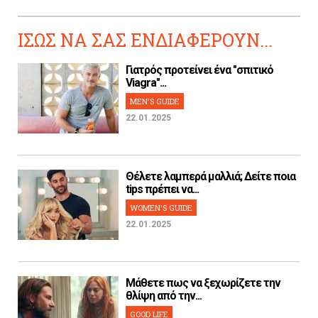
ΙΣΩΣ ΝΑ ΣΑΣ ΕΝΔΙΑΦΕΡΟΥΝ...
Γιατρός προτείνει ένα "σπιτικό
Viagra"...
MEN'S GUIDE
22.01.2025
Θέλετε λαμπερά μαλλιά; Δείτε ποια
tips πρέπει να...
WOMEN'S GUIDE
22.01.2025
Μάθετε πως να ξεχωρίζετε την
θλίψη από την...
GOOD LIFE