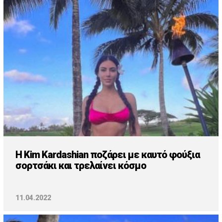
Cooking
ΛΛΟΙ ΣΥΝΔΕΣΜΟΙ
igma Tv
ημερινή
Ράδιο Πρώτο
 Love Style
H Kim Kardashian ποζάρει με καυτό φούξια
σορτσάκι και τρελαίνει κόσμο
11.04.2022