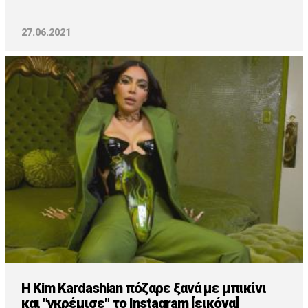
27.06.2021
Η Kim Kardashian πόζαρε ξανά με μπικίνι
και "γκρέμισε" το Instagram [εικόνα]