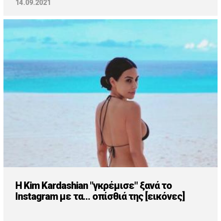
14.09.2021
H Kim Kardashian "γκρέμισε" ξανά το
Instagram με τα... οπίσθιά της [εικόνες]