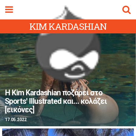
Φόρμα αναζήτησης
Αναζήτηση
KIM KARDASHIAN
gmalive Magazine
Menu
ρχική Sigmalive
Ειδήσεις
Κύπρος
Ελλάδα
Διεθνή
H Kim Kardashian ποζάρει στο
Αθλητικά
Sports' Illustrated και... κολάζει
ifestyle
[εικόνες]
Videos
17.05.2022
Magazine
ity