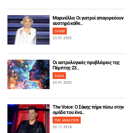
Μαρινέλλα: Οι γιατροί απαγορεύουν
αυστηρά κάθε...
GOSSIP
23.01.2025
Οι αστρολογικές προβλέψεις της
Πέμπτης 23...
ΖΩΔΙΑ
23.01.2025
The Voice: Ο Σάκης πήρε πίσω στην
ομάδα του ένα...
THE ANALYZER
29.11.2018