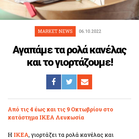
Cooking
ΛΛΟΙ ΣΥΝΔΕΣΜΟΙ
igma Tv
MARKET NEWS
06.10.2022
ημερινή
Αγαπάμε τα ρολά κανέλας
Ράδιο Πρώτο
και το γιορτάζουμε!
 Love Style
Από τις 4 έως και τις 9 Οκτωβρίου στο
κατάστημα ΙΚΕΑ Λευκωσία
Η
ΙΚΕΑ
, γιορτάζει τα ρολά κανέλας και