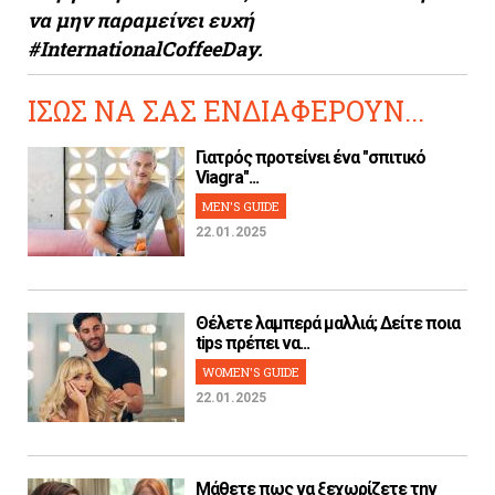
να μην παραμείνει ευχή
#Ι
nternationalCoffeeDay
.
ΙΣΩΣ ΝΑ ΣΑΣ ΕΝΔΙΑΦΕΡΟΥΝ...
Γιατρός προτείνει ένα "σπιτικό
Viagra"...
MEN'S GUIDE
22.01.2025
Θέλετε λαμπερά μαλλιά; Δείτε ποια
tips πρέπει να...
WOMEN'S GUIDE
22.01.2025
Μάθετε πως να ξεχωρίζετε την