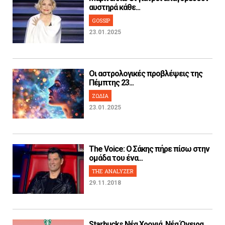
αυστηρά κάθε...
GOSSIP
23.01.2025
Οι αστρολογικές προβλέψεις της
Πέμπτης 23...
ΖΩΔΙΑ
23.01.2025
The Voice: Ο Σάκης πήρε πίσω στην
ομάδα του ένα...
THE ANALYZER
29.11.2018
Starbucks Νέα Χρονιά, Νέα Όνειρα,