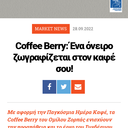
Cooking
ΛΛΟΙ ΣΥΝΔΕΣΜΟΙ
igma Tv
MARKET NEWS
28.09.2022
ημερινή
Coffee Berry: Ένα όνειρο
Ράδιο Πρώτο
ζωγραφίζεται στον καφέ
 Love Style
σου!
Με αφορμή την Παγκόσμια Ημέρα Καφέ, τα
Coffee Berry
του Ομίλου Ζορπάς
ενισχύουν
την προσπάθεια και το έργο του Συνδέσμου