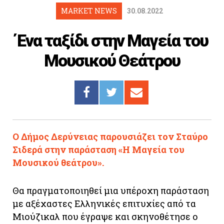
MARKET NEWS
Cooking
30.08.2022
ΛΛΟΙ ΣΥΝΔΕΣΜΟΙ
Ένα ταξίδι στην Μαγεία του
igma Tv
Μουσικού Θεάτρου
ημερινή
Ράδιο Πρώτο
 Love Style
Ο Δήμος Δερύνειας παρουσιάζει τον Σταύρο
Σιδερά στην παράσταση «Η Μαγεία του
Μουσικού θεάτρου».
Θα πραγματοποιηθεί μια υπέροχη παράσταση
με αξέχαστες Ελληνικές επιτυχίες από τα
Μιούζικαλ που έγραψε και σκηνοθέτησε ο