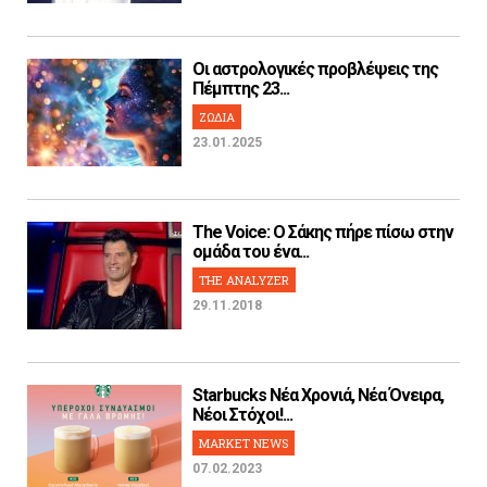
Οι αστρολογικές προβλέψεις της
Πέμπτης 23...
ΖΩΔΙΑ
23.01.2025
The Voice: Ο Σάκης πήρε πίσω στην
ομάδα του ένα...
THE ANALYZER
29.11.2018
Starbucks Νέα Χρονιά, Νέα Όνειρα,
Νέοι Στόχοι!...
MARKET NEWS
07.02.2023