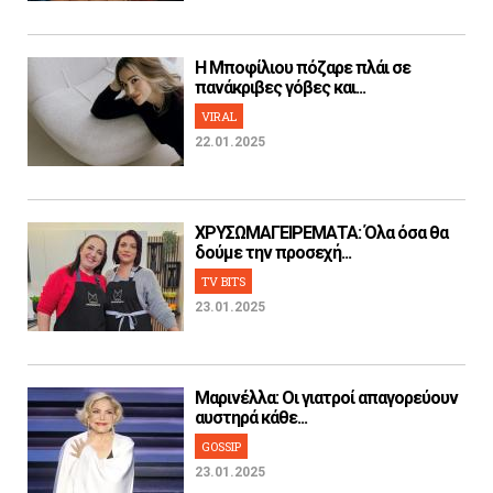
H Μποφίλιου πόζαρε πλάι σε
πανάκριβες γόβες και...
VIRAL
22.01.2025
ΧΡΥΣΩΜΑΓΕΙΡΕΜΑΤΑ: Όλα όσα θα
δούμε την προσεχή...
TV BITS
23.01.2025
Μαρινέλλα: Οι γιατροί απαγορεύουν
αυστηρά κάθε...
GOSSIP
23.01.2025