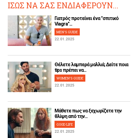
ΙΣΩΣ ΝΑ ΣΑΣ ΕΝΔΙΑΦΕΡΟΥΝ...
Γιατρός προτείνει ένα "σπιτικό
Viagra"...
MEN'S GUIDE
22.01.2025
Θέλετε λαμπερά μαλλιά; Δείτε ποια
tips πρέπει να...
WOMEN'S GUIDE
22.01.2025
Μάθετε πως να ξεχωρίζετε την
θλίψη από την...
GOOD LIFE
22.01.2025