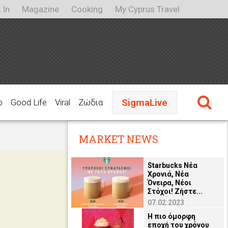
 In
Magazine
Cooking
My Cyprus Travel
SigmaLive
p
Good Life
Viral
Ζώδια
MARKET NEWS
Starbucks Νέα
Χρονιά, Νέα
Όνειρα, Νέοι
Στόχοι! Ζήστε...
07.02.2023
Η πιο όμορφη
εποχή του χρόνου