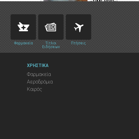
«TIME VOID»:
Πρώτη ατομική
έκθεση της
Μελίνας...
31.08.2022
Ένα ταξίδι στην
Μαγεία του
Μουσικού
Φαρμακεία
Τίτλοι
Πτήσεις
Ειδήσεων
Θεάτρου
30.08.2022
ΧΡΗΣΤΙΚΑ
Φαρμακεία
Αεροδρόμια
Καιρός