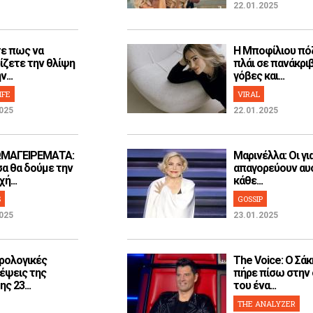
22.01.2025
ε πως να
H Μποφίλιου πό
ίζετε την θλίψη
πλάι σε πανάκρι
...
γόβες και...
IFE
VIRAL
025
22.01.2025
ΜΑΓΕΙΡΕΜΑΤΑ:
Μαρινέλλα: Οι γι
α θα δούμε την
απαγορεύουν αυ
ή...
κάθε...
S
GOSSIP
025
23.01.2025
ρολογικές
The Voice: Ο Σάκ
έψεις της
πήρε πίσω στην
ς 23...
του ένα...
THE ANALYZER