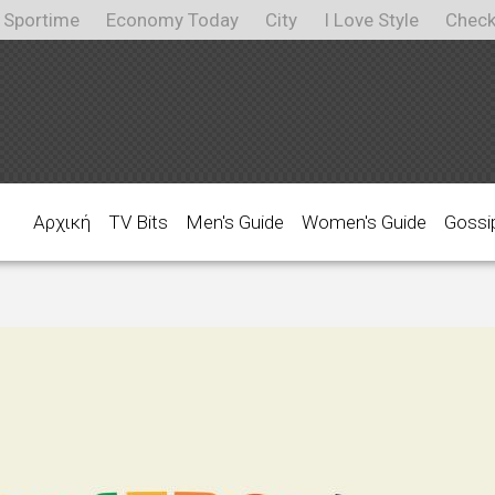
Sportime
Economy Today
City
I Love Style
Check
Αρχική
TV Bits
Men's Guide
Women's Guide
Gossi