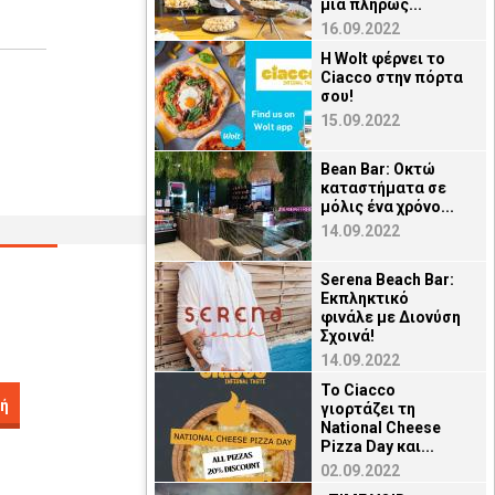
μια πλήρως...
16.09.2022
Η Wolt φέρνει το
Ciacco στην πόρτα
σου!
15.09.2022
Bean Bar: Οκτώ
καταστήματα σε
μόλις ένα χρόνο...
14.09.2022
Serena Beach Bar:
Εκπληκτικό
φινάλε με Διονύση
Σχοινά!
14.09.2022
To Ciacco
ή
γιορτάζει τη
National Cheese
Pizza Day και...
02.09.2022