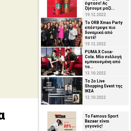
έφτασε! Ας
ζήσουμε μαζί...
19.12.2022
Το ORB Xmas Party
επέστρεψε πιο
δυναμικά από
ποτέ!
19.12.2022
PUMA X Coca-
Cola. Μία συλλογή
εμπνευσμένη από
το...
13.10.2022
Το 2ο Live
Shopping Event της
ΙΚΕΑ
12.10.2022
α
Το Famous Sport
Bazaar είναι
γεγονός!