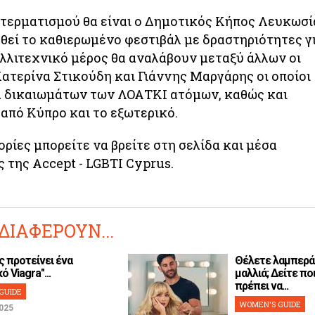
 τερματισμού θα είναι ο Δημοτικός Κήπος Λευκωσί
θεί το καθιερωμένο φεστιβάλ με δραστηριότητες γ
καλλιτεχνικό μέρος θα αναλάβουν μεταξύ άλλων οι
ατερίνα Στικούδη και Γιάννης Μαργάρης οι οποίοι
α δικαιωμάτων των ΛΟΑΤΚΙ ατόμων, καθώς και
από Κύπρο και το εξωτερικό.
ίες μπορείτε να βρείτε στη σελίδα και μέσα
 της Accept - LGBTI Cyprus.
ΔΙΑΦΕΡΟΥΝ...
ς προτείνει ένα
Θέλετε λαμπερά
ό Viagra"...
μαλλιά; Δείτε ποι
πρέπει να...
GUIDE
WOMEN'S GUIDE
025