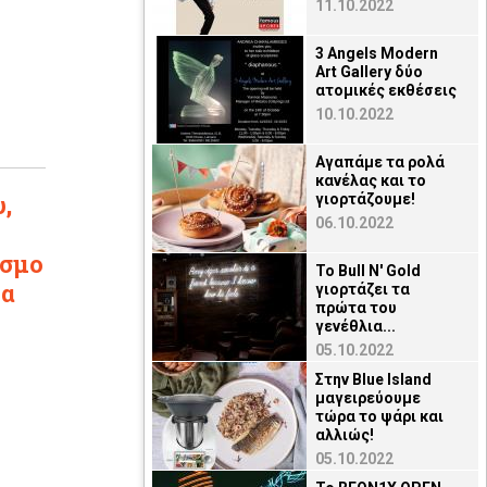
11.10.2022
3 Angels Modern
Art Gallery δύο
ατομικές εκθέσεις
10.10.2022
Αγαπάμε τα ρολά
κανέλας και το
,
γιορτάζουμε!
06.10.2022
όσμο
Το Bull N' Gold
μα
γιορτάζει τα
πρώτα του
γενέθλια...
05.10.2022
Στην Blue Island
μαγειρεύουμε
τώρα το ψάρι και
αλλιώς!
05.10.2022