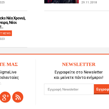
025
29.11.2018
cks Νέα Χρονιά,
ειρα, Νέοι
...
T NEWS
023
ΤΕ ΜΑΣ
NEWSLETTER
SigmaLive
Εγγραφείτε στο Newsletter
 τελευταίες
και μείνετε πάντα ενήμεροι!
.
Εγγραφ