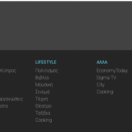
LIFESTYLE
ΑΛΛΑ
 Κύπρος
Πολιτισμός
EconomyToday
Βιβλία
Sigma TV
Μουσική
City
Σινεμά
Cooking
ιοργανώσεις
Τέχνη
ματα
Θέατρο
Ταξίδια
Cooking