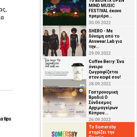
Το BEON1X OPEN
MIND MUSIC
ας,
FESTIVAL έκανε
ια
πρεμιέρα...
30.09.2022
SHERO - Με
δύναμη από το
Answear.Lab για
την...
29.09.2022
Coffee Berry: Ένα
όνειρο
ζωγραφίζεται
στον καφέ σου!
28.09.2022
Γαστρονομική
Βραδιά O
Σύνδεσμος
Αρχιμαγείρων
Κύπρου...
α tips
26.09.2022
Το Somersby
στηρίζει την