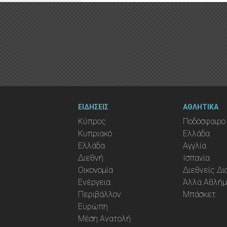
ΕΙΔΗΣΕΙΣ
ΑΘΛΗΤΙΚΑ
Κύπρος
Ποδόσφαιρο
Κυπριακό
Ελλάδα
Ελλάδα
Αγγλία
Διεθνή
Ισπανία
Οικονομία
Διεθνείς Δ
Ενέργεια
Άλλα Αθλή
Περιβάλλον
Μπάσκετ
Ευρώπη
Μέση Ανατολή