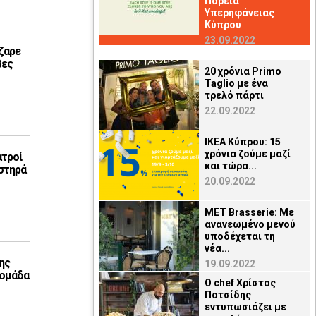
Πορεία
Υπερηφάνειας
Κύπρου
23.09.2022
ζαρε
βες
20 χρόνια Primo
Taglio με ένα
τρελό πάρτι
22.09.2022
ΙΚΕΑ Κύπρου: 15
χρόνια ζούμε μαζί
ατροί
και τώρα...
στηρά
20.09.2022
MET Brasserie: Με
ανανεωμένο μενού
υποδέχεται τη
νέα...
ης
19.09.2022
 ομάδα
Ο chef Χρίστος
Ποτσίδης
εντυπωσιάζει με