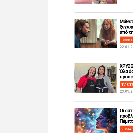
Μάθετ
ξεχωρ
από την
GOOD L
22.01.2
ΧΡΥΣΩ
Όλα όσ
προσεχ
TV BIT
23.01.2
Οι αστ
προβλ
Πέμπτη
ΖΩΔΙΑ