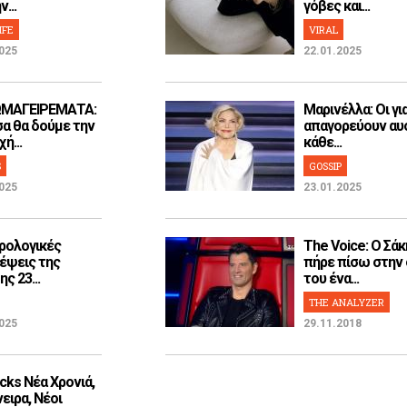
...
γόβες και...
IFE
VIRAL
025
22.01.2025
ΜΑΓΕΙΡΕΜΑΤΑ:
Μαρινέλλα: Οι γι
α θα δούμε την
απαγορεύουν αυ
ή...
κάθε...
S
GOSSIP
025
23.01.2025
ρολογικές
The Voice: Ο Σάκ
έψεις της
πήρε πίσω στην
ς 23...
του ένα...
THE ANALYZER
025
29.11.2018
cks Νέα Χρονιά,
ειρα, Νέοι