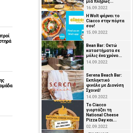
μια πλήρως...
16.09.2022
Η Wolt φέρνει το
Ciacco στην πόρτα
σου!
15.09.2022
ατροί
στηρά
Bean Bar: Οκτώ
καταστήματα σε
μόλις ένα χρόνο...
14.09.2022
Serena Beach Bar:
ης
Εκπληκτικό
 ομάδα
φινάλε με Διονύση
Σχοινά!
14.09.2022
To Ciacco
γιορτάζει τη
National Cheese
Pizza Day και...
02.09.2022