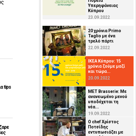
Πορεία
ως
Υπερηφάνειας
Κύπρου
23.09.2022
20 χρόνια Primo
Taglio με ένα
τρελό πάρτι
22.09.2022
ΙΚΕΑ Κύπρου: 15
χρόνια ζούμε μαζί
και τώρα...
20.09.2022
α tips
MET Brasserie: Με
ανανεωμένο μενού
υποδέχεται τη
νέα...
19.09.2022
Ο chef Χρίστος
ζαρε
Ποτσίδης
βες
εντυπωσιάζει με