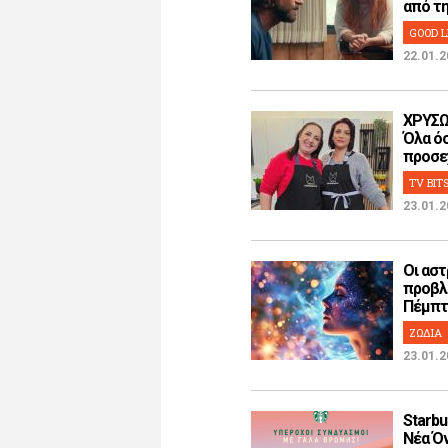
από την
GOOD L
22.01.2
ΧΡΥΣΩ
Όλα όσ
προσεχ
TV BIT
23.01.2
Οι αστ
προβλ
Πέμπτη
ΖΩΔΙΑ
23.01.2
Starbu
Νέα Όν