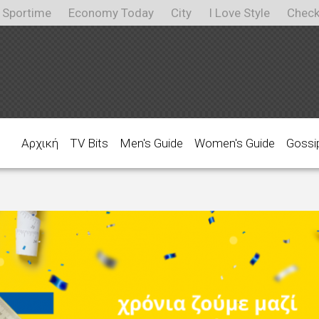
Sportime
Economy Today
City
I Love Style
Check
Αρχική
TV Bits
Men's Guide
Women's Guide
Gossi