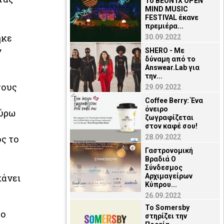
Το BEON1X OPEN
MIND MUSIC
FESTIVAL έκανε
πρεμιέρα...
ηκε
30.09.2022
ν
SHERO - Με
δύναμη από το
Answear.Lab για
την...
τους
29.09.2022
Coffee Berry: Ένα
όνειρο
γύρω
ζωγραφίζεται
στον καφέ σου!
ος το
28.09.2022
Γαστρονομική
Βραδιά O
Σύνδεσμος
κάνει
Αρχιμαγείρων
Κύπρου...
26.09.2022
Το Somersby
ρο
στηρίζει την