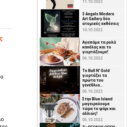
11.10.2022
3 Angels Modern
Art Gallery δύο
ατομικές εκθέσεις
10.10.2022
ς
Αγαπάμε τα ρολά
κανέλας και το
γιορτάζουμε!
06.10.2022
Το Bull N' Gold
το
γιορτάζει τα
πρώτα του
γενέθλια...
05.10.2022
Στην Blue Island
μαγειρεύουμε
τώρα το ψάρι και
αλλιώς!
ιο
05.10.2022
τας