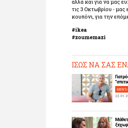
αλλά και για να μας ευ
τις 3 Οκτωβρίου - μας 
κουπόνι, για την επόμ
#
ikea
#zoumemazi
ΙΣΩΣ ΝΑ ΣΑΣ ΕΝ
Γιατρό
"σπιτικ
MEN'S 
22.01.2
Μάθετ
ξεχωρ