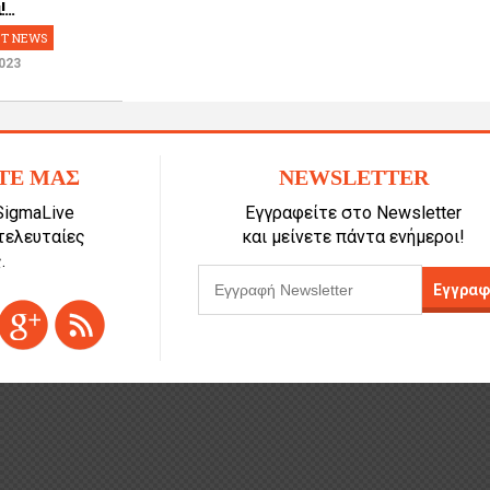
...
T NEWS
023
ΤΕ ΜΑΣ
NEWSLETTER
SigmaLive
Εγγραφείτε στο Newsletter
 τελευταίες
και μείνετε πάντα ενήμεροι!
.
Εγγραφ