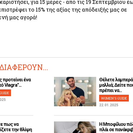
χαριστήσει, για 15 μέρες - από τις 19 Σεπτεμβρίου έ
επιστρέφει το 15% της αξίας της απόδειξής μας σε
ενή μας αγορά!
ΔΙΑΦΕΡΟΥΝ...
ς προτείνει ένα
Θέλετε λαμπερά
ό Viagra"...
μαλλιά; Δείτε ποι
πρέπει να...
GUIDE
WOMEN'S GUIDE
025
22.01.2025
ε πως να
H Μποφίλιου πό
ίζετε την θλίψη
πλάι σε πανάκρι