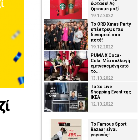
έφτασε! Ας
ζήσουμε μαζί...
19.12.2022
Το ORB Xmas Party
επέστρεψε πιο
δυναμικά από
ποτέ!
19.12.2022
PUMA X Coca-
Cola. Μία συλλογή
εμπνευσμένη από
το...
13.10.2022
Το 2ο Live
Shopping Event της
ΙΚΕΑ
ζί
12.10.2022
Το Famous Sport
Bazaar είναι
γεγονός!