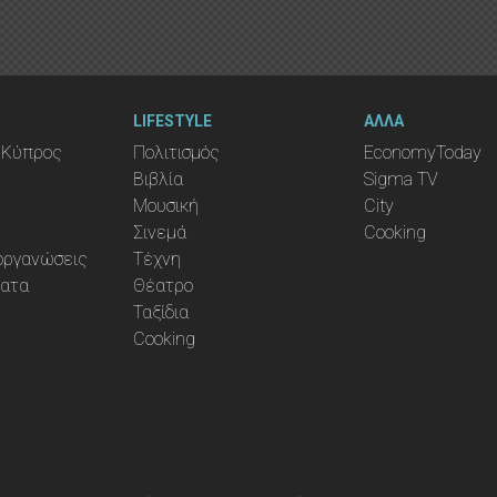
LIFESTYLE
ΑΛΛΑ
 Κύπρος
Πολιτισμός
EconomyToday
Βιβλία
Sigma TV
Μουσική
City
Σινεμά
Cooking
ιοργανώσεις
Τέχνη
ματα
Θέατρο
Ταξίδια
Cooking