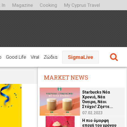
 In
Magazine
Cooking
My Cyprus Travel
SigmaLive
p
Good Life
Viral
Ζώδια
MARKET NEWS
Starbucks Νέα
Χρονιά, Νέα
Όνειρα, Νέοι
Στόχοι! Ζήστε...
07.02.2023
Η πιο όμορφη
εποχή του χρόνου