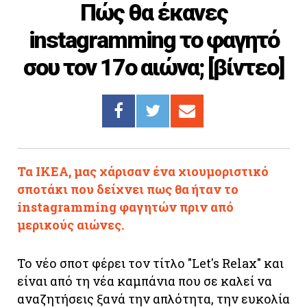
Πώς θα έκανες
Cooking
instagramming το φαγητό
ΛΛΟΙ ΣΥΝΔΕΣΜΟΙ
σου τον 17ο αιώνα; [βίντεο]
igma Tv
ημερινή
Ράδιο Πρώτο
 Love Style
Τα ΙΚΕΑ, μας χάρισαν ένα χιουμοριστικό
σποτάκι που δείχνει πως θα ήταν το
instagramming φαγητών πριν από
μερικούς αιώνες.
Το νέο σποτ φέρει τον τίτλο "Let's Relax" και
είναι από τη νέα καμπάνια που σε καλεί να
αναζητήσεις ξανά την απλότητα, την ευκολία