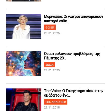
Μαρινέλλα: Οι γιατροί απαγορεύουν
αυστηρά κάθε...
GOSSIP
23.01.2025
Οι αστρολογικές προβλέψεις της
Πέμπτης 23...
ΖΩΔΙΑ
23.01.2025
The Voice: Ο Σάκης πήρε πίσω στην
ομάδα του ένα...
THE ANALYZER
29.11.2018