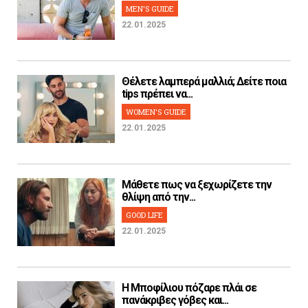
MEN'S GUIDE
22.01.2025
Θέλετε λαμπερά μαλλιά; Δείτε ποια
tips πρέπει να...
WOMEN'S GUIDE
22.01.2025
Μάθετε πως να ξεχωρίζετε την
θλίψη από την...
GOOD LIFE
22.01.2025
H Μποφίλιου πόζαρε πλάι σε
πανάκριβες γόβες και...