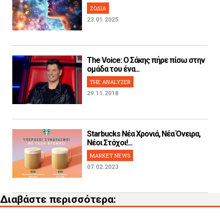
ΖΩΔΙΑ
23.01.2025
The Voice: Ο Σάκης πήρε πίσω στην
ομάδα του ένα...
THE ANALYZER
29.11.2018
Starbucks Νέα Χρονιά, Νέα Όνειρα,
Νέοι Στόχοι!...
MARKET NEWS
07.02.2023
Διαβάστε περισσότερα: