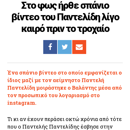
Στο φως ήρθε σπάνιο
Cooking
βίντεο του Παντελίδη λίγο
ΛΛΟΙ ΣΥΝΔΕΣΜΟΙ
καιρό πριν το τροχαίο
igma Tv
ημερινή
Ράδιο Πρώτο
 Love Style
Ένα σπάνιο βίντεο στο οποίο εμφανίζεται ο
ίδιος μαζί με τον αείμνηστο Παντελή
Παντελίδη μοιράστηκε ο Βαλάντης μέσα από
τον προσωπικό του λογαριασμό στο
instagram.
Τι κι αν έχουν περάσει οκτώ χρόνια από τότε
που ο Παντελής Παντελίδης έσβησε στην