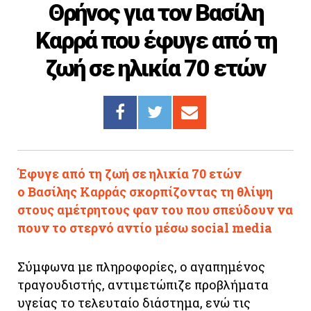
Θρήνος για τον Βασίλη
Cooking
Καρρά που έφυγε από τη
ΛΛΟΙ ΣΥΝΔΕΣΜΟΙ
ζωή σε ηλικία 70 ετών
igma Tv
ημερινή
Ράδιο Πρώτο
 Love Style
Έφυγε από τη ζωή σε ηλικία 70 ετών
ο Βασίλης Καρράς σκορπίζοντας τη θλίψη
στους αμέτρητους φαν του που σπεύδουν να
πουν το στερνό αντίο μέσω social media
Σύμφωνα με πληροφορίες, ο αγαπημένος
τραγουδιστής, αντιμετώπιζε προβλήματα
υγείας το τελευταίο διάστημα, ενώ τις