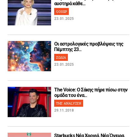
αυστηρά κάθε...
GOSSIP
23.01.2025
Οι αστρολογικές προβλέψεις της
Πέμπτης 23...
ΖΩΔΙΑ
23.01.2025
The Voice: Ο Σάκης πήρε πίσω στην
ομάδα του ένα...
THE ANALYZER
29.11.2018
Starbucks Νέα Χρονιά, Νέα Όνειρα,