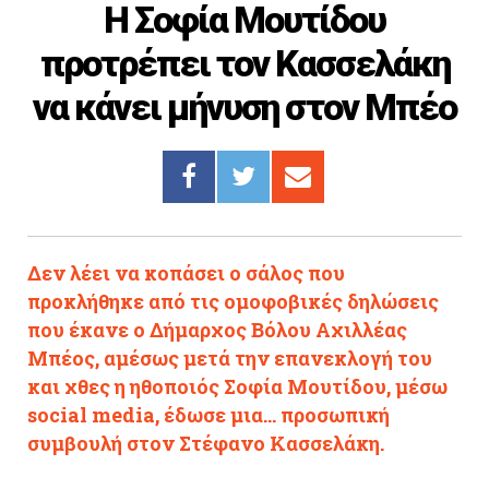
Η Σοφία Μουτίδου
Cooking
προτρέπει τον Κασσελάκη
ΛΛΟΙ ΣΥΝΔΕΣΜΟΙ
να κάνει μήνυση στον Μπέο
igma Tv
ημερινή
Ράδιο Πρώτο
 Love Style
Δεν λέει να κοπάσει ο σάλος που
προκλήθηκε από τις ομοφοβικές δηλώσεις
που έκανε ο Δήμαρχος Βόλου Αχιλλέας
Μπέος, αμέσως μετά την επανεκλογή του
και χθες η ηθοποιός Σοφία Μουτίδου, μέσω
social media, έδωσε μια... προσωπική
συμβουλή στον Στέφανο Κασσελάκη.