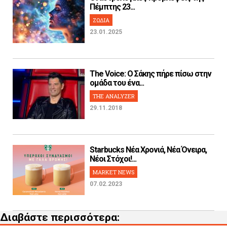
Πέμπτης 23...
ΖΩΔΙΑ
23.01.2025
The Voice: Ο Σάκης πήρε πίσω στην
ομάδα του ένα...
THE ANALYZER
29.11.2018
Starbucks Νέα Χρονιά, Νέα Όνειρα,
Νέοι Στόχοι!...
MARKET NEWS
07.02.2023
Διαβάστε περισσότερα: