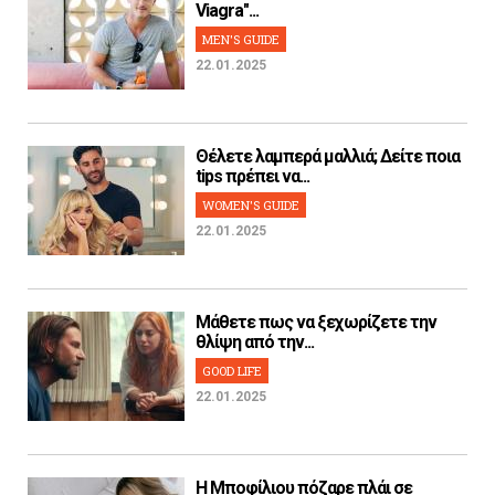
Viagra"...
MEN'S GUIDE
22.01.2025
Θέλετε λαμπερά μαλλιά; Δείτε ποια
tips πρέπει να...
WOMEN'S GUIDE
22.01.2025
Μάθετε πως να ξεχωρίζετε την
θλίψη από την...
GOOD LIFE
22.01.2025
H Μποφίλιου πόζαρε πλάι σε