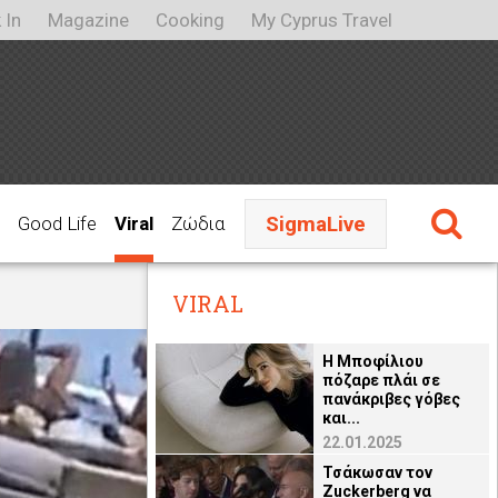
 In
Magazine
Cooking
My Cyprus Travel
SigmaLive
Good Life
Viral
Ζώδια
VIRAL
H Μποφίλιου
πόζαρε πλάι σε
πανάκριβες γόβες
και...
22.01.2025
Τσάκωσαν τον
Zuckerberg να