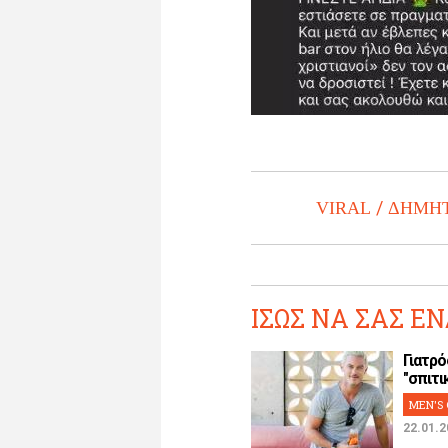
VIRAL
ΔΗΜΗΤ
ΙΣΩΣ ΝΑ ΣΑΣ ΕΝ
Γιατρό
"σπιτικ
MEN'S 
22.01.2