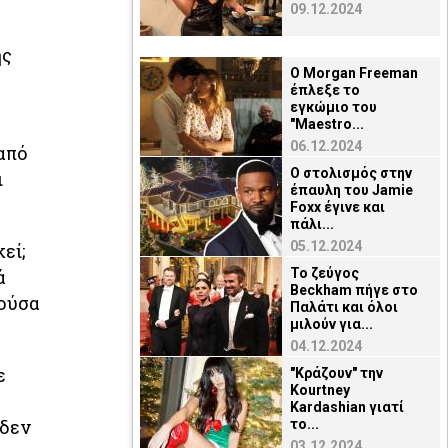
09.12.2024
ης
O Μorgan Freeman
έπλεξε το
εγκώμιο του
"Maestro...
06.12.2024
από
Ο στολισμός στην
ι
έπαυλη του Jamie
Foxx έγινε και
πάλι...
05.12.2024
εί;
ά
Το ζεύγος
Beckham πήγε στο
ρούσα
Παλάτι και όλοι
μιλούν για...
04.12.2024
ε
"Κράζουν" την
Kourtney
Kardashian γιατί
 δεν
το...
03.12.2024