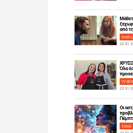
Μάθετ
ξεχωρ
από την
GOOD L
22.01.2
ΧΡΥΣΩ
Όλα όσ
προσεχ
TV BIT
23.01.2
Οι αστ
προβλ
Πέμπτη
ΖΩΔΙΑ