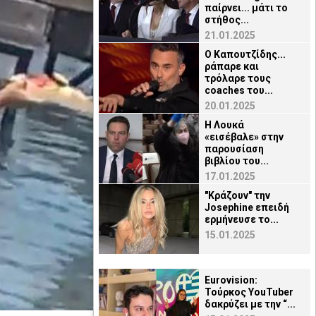
παίρνει... μάτι το
στήθος...
21.01.2025
Ο Καπουτζίδης...
ράπαρε και
τρόλαρε τους
coaches του...
20.01.2025
H Λουκά
«εισέβαλε» στην
παρουσίαση
βιβλίου του...
17.01.2025
"Κράζουν" την
Josephine επειδή
ερμήνευσε το...
15.01.2025
Eurovision:
Τούρκος YouTuber
δακρύζει με την “...