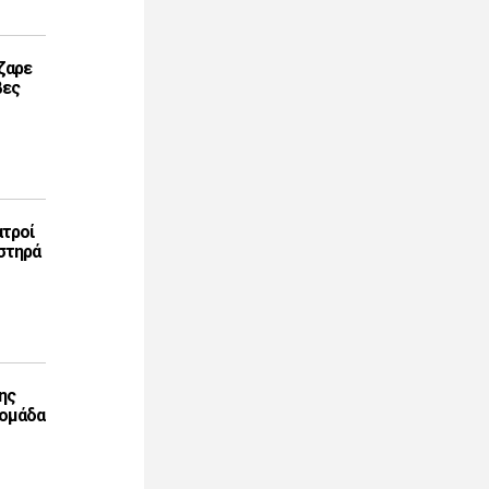
ζαρε
βες
ατροί
στηρά
ης
 ομάδα