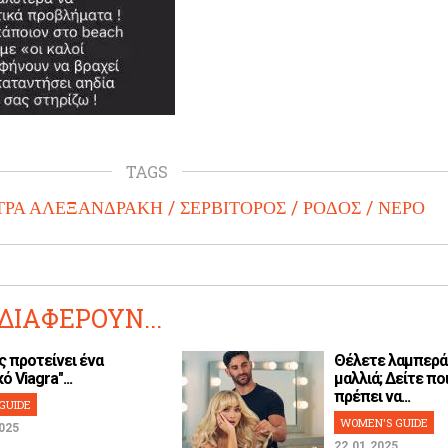
TAGS
ΡΑ ΑΛΕΞΑΝΔΡΑΚΗ
ΣΕΡΒΙΤΟΡΟΣ
ΡΟΔΟΣ
ΝΕΡΟ
ΔΙΑΦΕΡΟΥΝ...
ς προτείνει ένα
Θέλετε λαμπερά
ό Viagra"...
μαλλιά; Δείτε ποι
πρέπει να...
GUIDE
WOMEN'S GUIDE
025
22.01.2025