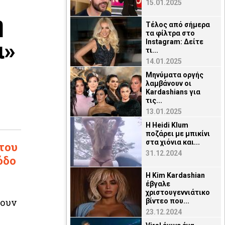
15.01.2025
η
Τέλος από σήμερα
τα φίλτρα στο
ι»
Instagram: Δείτε
τι...
14.01.2025
Μηνύματα οργής
λαμβάνουν οι
Kardashians για
τις...
13.01.2025
H Heidi Klum
ποζάρει με μπικίνι
στα χιόνια και...
του
31.12.2024
όδο
Η Kim Kardashian
έβγαλε
χριστουγεννιάτικο
σουν
βίντεο που...
23.12.2024