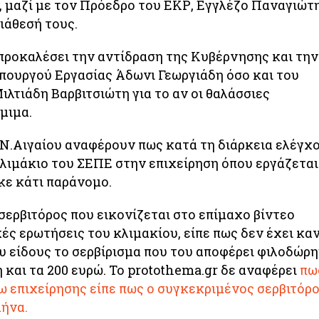
 μαζί με τον Πρόεδρο του ΕΚΡ, Εγγλέζο Παναγιώτη
ιάθεσή τους.
 προκαλέσει την αντίδραση της Κυβέρνησης και την
πουργού Εργασίας Άδωνι Γεωργιάδη όσο και του
λτιάδη Βαρβιτσιώτη για το αν οι θαλάσσιες
μιμα.
Ν.Αιγαίου αναφέρουν πως κατά τη διάρκεια ελέγχ
κλιμάκιο του ΣΕΠΕ στην επιχείρηση όπου εργάζεται
κε κάτι παράνομο.
σερβιτόρος που εικονίζεται στο επίμαχο βίντεο
ές ερωτήσεις του κλιμακίου, είπε πως δεν έχει κα
υ είδους το σερβίρισμα που του αποφέρει φιλοδώρ
 και τα 200 ευρώ. Το protothema.gr δε αναφέρει
πω
ω επιχείρησης είπε πως ο συγκεκριμένος σερβιτόρ
μήνα.