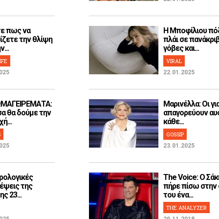
ε πως να
H Μποφίλιου πό
ίζετε την θλίψη
πλάι σε πανάκρι
...
γόβες και...
IFE
VIRAL
025
22.01.2025
ΜΑΓΕΙΡΕΜΑΤΑ:
Μαρινέλλα: Οι γι
α θα δούμε την
απαγορεύουν αυ
ή...
κάθε...
S
GOSSIP
025
23.01.2025
ρολογικές
The Voice: Ο Σάκ
έψεις της
πήρε πίσω στην
ς 23...
του ένα...
THE ANALYZER