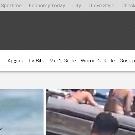
Sportime
Economy Today
City
I Love Style
Check
Αρχική
TV Bits
Men's Guide
Women's Guide
Gossip