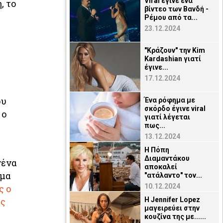
Viral έγινε ένα
, το
βίντεο των Βανδή -
Ρέμου από τα...
23.12.2024
"Κράζουν" την Kim
Kardashian γιατί
έγινε...
17.12.2024
ου
Ένα ρόφημα με
σκόρδο έγινε viral
 ο
γιατί λέγεται
πως...
13.12.2024
Η Πόπη
Διαμαντάκου
νένα
αποκαλεί
ημα
"ατάλαντο" τον...
10.12.2024
ς ο
ος
H Jennifer Lopez
μαγειρεύει στην
κουζίνα της με......