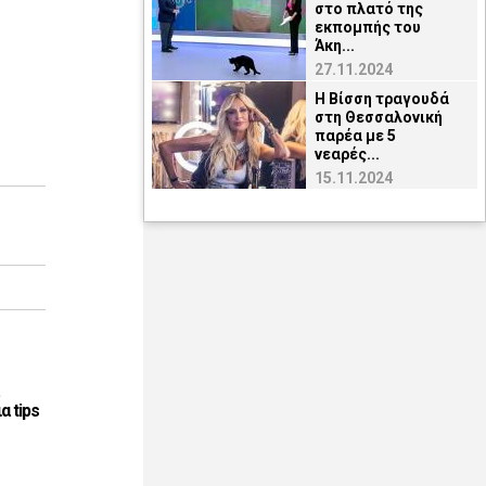
στο πλατό της
εκπομπής του
Άκη...
27.11.2024
H Βίσση τραγουδά
στη Θεσσαλονική
παρέα με 5
νεαρές...
15.11.2024
α tips