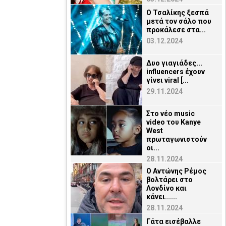
Ο Τσαλίκης ξεσπά
μετά τον σάλο που
προκάλεσε στα...
03.12.2024
Δυο γιαγιάδες...
influencers έχουν
γίνει viral [...
29.11.2024
Στο νέο music
video του Kanye
West
πρωταγωνιστούν
οι...
28.11.2024
O Αντώνης Ρέμος
βολτάρει στο
Λονδίνο και
κάνει......
28.11.2024
Γάτα εισέβαλλε