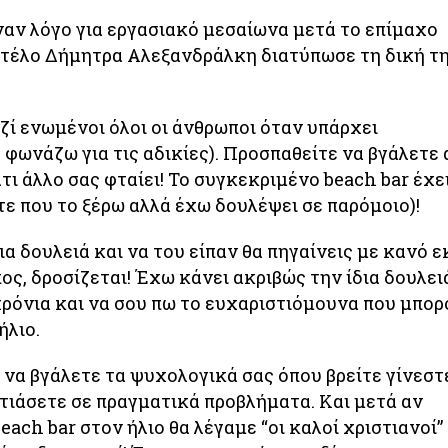
αν λόγο για εργασιακό μεσαίωνα μετά το επίμαχο
ντέλο Δήμητρα Αλεξανδράλκη διατύπωσε τη δική τ
ί ενωμένοι όλοι οι άνθρωποι όταν υπάρχει
φωνάζω για τις αδικίες). Προσπαθείτε να βγάλετε 
άτι άλλο σας φταίει! Το συγκεκριμένο beach bar έχε
ε που το ξέρω αλλά έχω δουλέψει σε παρόμοιο)!
α δουλειά και να του είπαν θα πηγαίνεις με κανό εκ
ος, δροσίζεται! Έχω κάνει ακριβώς την ίδια δουλει
 χρόνια και να σου πω το ευχαριστιόμουνα που μπο
ήλιο.
 να βγάλετε τα ψυχολογικά σας όπου βρείτε γίνεστ
στιάσετε σε πραγματικά προβλήματα. Και μετά αν
each bar στον ήλιο θα λέγαμε “οι καλοί χριστιανοί”