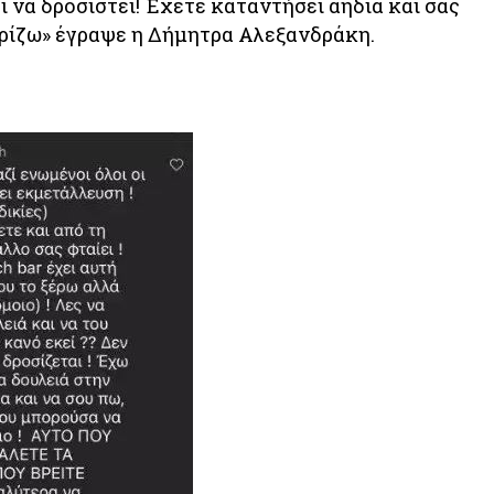
 να δροσιστεί! Έχετε καταντήσει αηδία και σας
ρίζω» έγραψε η Δήμητρα Αλεξανδράκη.