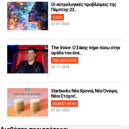
Οι αστρολογικές προβλέψεις της
Πέμπτης 23...
ΖΩΔΙΑ
23.01.2025
The Voice: Ο Σάκης πήρε πίσω στην
ομάδα του ένα...
THE ANALYZER
29.11.2018
Starbucks Νέα Χρονιά, Νέα Όνειρα,
Νέοι Στόχοι!...
MARKET NEWS
07.02.2023