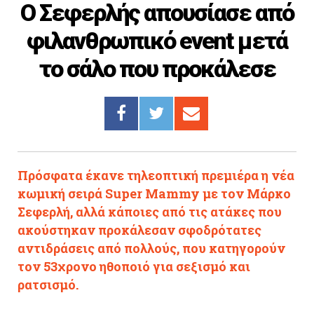
O Σεφερλής απουσίασε από
Cooking
φιλανθρωπικό event μετά
ΛΛΟΙ ΣΥΝΔΕΣΜΟΙ
το σάλο που προκάλεσε
igma Tv
ημερινή
Ράδιο Πρώτο
 Love Style
Πρόσφατα έκανε τηλεοπτική πρεμιέρα η νέα
κωμική σειρά Super Mammy με τον Μάρκο
Σεφερλή, αλλά κάποιες από τις ατάκες που
ακούστηκαν προκάλεσαν σφοδρότατες
αντιδράσεις από πολλούς, που κατηγορούν
τον 53χρονο ηθοποιό για σεξισμό και
ρατσισμό.