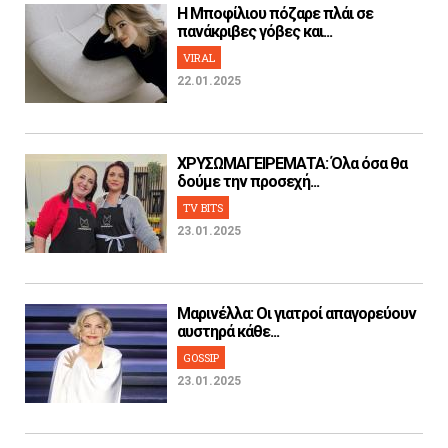
H Μποφίλιου πόζαρε πλάι σε
πανάκριβες γόβες και...
VIRAL
22.01.2025
ΧΡΥΣΩΜΑΓΕΙΡΕΜΑΤΑ: Όλα όσα θα
δούμε την προσεχή...
TV BITS
23.01.2025
Μαρινέλλα: Οι γιατροί απαγορεύουν
αυστηρά κάθε...
GOSSIP
23.01.2025