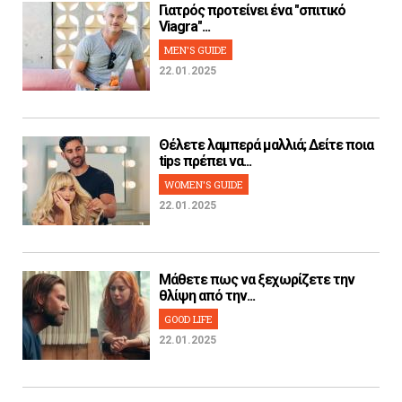
Γιατρός προτείνει ένα "σπιτικό
Viagra"...
MEN'S GUIDE
22.01.2025
Θέλετε λαμπερά μαλλιά; Δείτε ποια
tips πρέπει να...
WOMEN'S GUIDE
22.01.2025
Μάθετε πως να ξεχωρίζετε την
θλίψη από την...
GOOD LIFE
22.01.2025