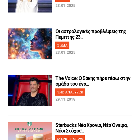
23.01.2025
Οι αστρολογικές προβλέψεις της
Πέμπτης 23...
ΖΩΔΙΑ
23.01.2025
The Voice: Ο Σάκης πήρε πίσω στην
ομάδα του ένα...
THE ANALYZER
29.11.2018
Starbucks Νέα Χρονιά, Νέα Όνειρα,
Νέοι Στόχοι!...
MARKET NEWS