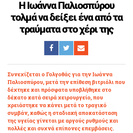
Η Ιωάννα Παλιοσπύρου
Cooking
τολμά να δείξει ένα από τα
ΛΛΟΙ ΣΥΝΔΕΣΜΟΙ
τραύματα στο χέρι της
igma Tv
ημερινή
Ράδιο Πρώτο
 Love Style
Συνεχίζεται ο Γολγοθάς για την Ιωάννα
Παλιοσπύρου, μετά την επίθεση βιτριόλι που
δέχτηκε και πρόσφατα υποβλήθηκε στο
δέκατο κατά σειρά χειρουργείο, που
χρειάστηκε να κάνει μετά το τραγικό
συμβάν, καθώς η σταδιακή αποκατάσταση
της υγείας γίνεται με αργούς ρυθμούς και
πολλές και συχνά επίπονες επεμβάσεις.