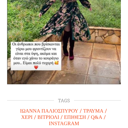
TAGS
ΙΩΑΝΝΑ ΠΑΛΙΟΣΠΥΡΟΥ
ΤΡΑΥΜΑ
ΧΕΡΙ
ΒΙΤΡΙΟΛΙ
ΕΠΙΘΕΣΗ
Q&A
INSTAGRAM