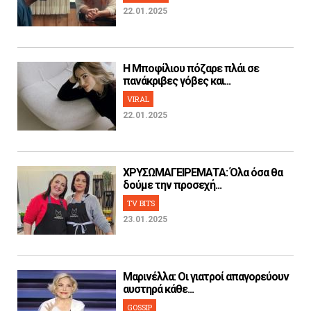
22.01.2025
H Μποφίλιου πόζαρε πλάι σε
πανάκριβες γόβες και...
VIRAL
22.01.2025
ΧΡΥΣΩΜΑΓΕΙΡΕΜΑΤΑ: Όλα όσα θα
δούμε την προσεχή...
TV BITS
23.01.2025
Μαρινέλλα: Οι γιατροί απαγορεύουν
αυστηρά κάθε...
GOSSIP