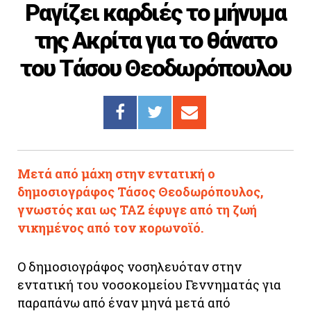
Ραγίζει καρδιές το μήνυμα
Cooking
της Ακρίτα για το θάνατο
ΛΛΟΙ ΣΥΝΔΕΣΜΟΙ
του Τάσου Θεοδωρόπουλου
igma Tv
ημερινή
Ράδιο Πρώτο
 Love Style
Μετά από μάχη στην εντατική ο
δημοσιογράφος Τάσος Θεοδωρόπουλος,
γνωστός και ως TAZ έφυγε από τη ζωή
νικημένος από τον κορωνοϊό.
Ο δημοσιογράφος νοσηλευόταν στην
εντατική του νοσοκομείου Γεννηματάς για
παραπάνω από έναν μηνά μετά από