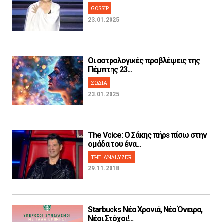
GOSSIP
23.01.2025
Οι αστρολογικές προβλέψεις της
Πέμπτης 23...
ΖΩΔΙΑ
23.01.2025
The Voice: Ο Σάκης πήρε πίσω στην
ομάδα του ένα...
THE ANALYZER
29.11.2018
Starbucks Νέα Χρονιά, Νέα Όνειρα,
Νέοι Στόχοι!...