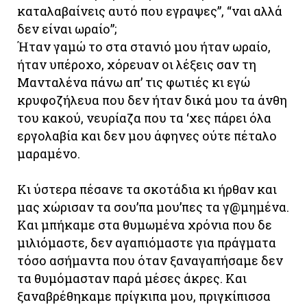
καταλαβαίνεις αυτό που εγραψες”, “ναι αλλά
δεν είναι ωραίο”;
Ήταν γαμώ το στα στανιό μου ήταν ωραίο,
ήταν υπέροχο, χόρευαν οι λέξεις σαν τη
Μανταλένα πάνω απ’ τις φωτιές κι εγώ
κρυφοζήλευα που δεν ήταν δικά μου τα άνθη
του κακού, νευρίαζα που τα ‘χες πάρει όλα
εργολαβία και δεν μου άφηνες ούτε πέταλο
μαραμένο.
Κι ύστερα πέσανε τα σκοτάδια κι ήρθαν και
μας χώρισαν τα σου’πα μου’πες τα γ@μημένα.
Και μπήκαμε στα θυμωμένα χρόνια που δε
μιλιόμαστε, δεν αγαπιόμαστε για πράγματα
τόσο ασήμαντα που όταν ξαναγαπήσαμε δεν
τα θυμόμασταν παρά μέσες άκρες. Και
ξαναβρέθηκαμε πρίγκιπα μου, πριγκίπισσα