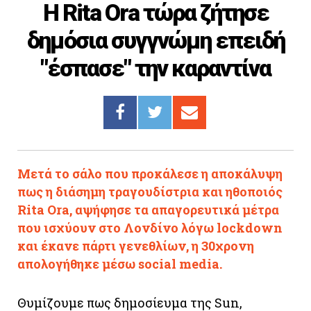
H Rita Ora τώρα ζήτησε
Cooking
δημόσια συγγνώμη επειδή
ΛΛΟΙ ΣΥΝΔΕΣΜΟΙ
"έσπασε" την καραντίνα
igma Tv
ημερινή
Ράδιο Πρώτο
 Love Style
Μετά το σάλο που προκάλεσε η αποκάλυψη
πως η διάσημη τραγουδίστρια και ηθοποιός
Rita Ora, αψήφησε τα απαγορευτικά μέτρα
που ισχύουν στο Λονδίνο λόγω lockdown
και έκανε πάρτι γενεθλίων, η 30χρονη
απολογήθηκε μέσω social media.
Θυμίζουμε πως δημοσίευμα της Sun,