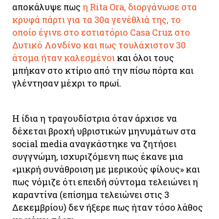
αποκάλυψε πως
η Rita Ora, διοργάνωσε στα
κρυφά πάρτι για τα 30α γενέθλιά της, το
οποίο έγινε στο εστιατόριο Casa Cruz στο
Δυτικό Λονδίνο και πως τουλάχιστον 30
άτομα ήταν καλεσμένοι
και όλοι τους
μπήκαν στο κτίριο από την πίσω πόρτα και
γλέντησαν μέχρι το πρωί.
Η ίδια η τραγουδίστρια όταν άρχισε να
δέχεται βροχή υβριστικών μηνυμάτων στα
social media αναγκάστηκε να ζητήσει
συγγνώμη, ισχυριζόμενη πως έκανε μια
«μικρή συνάθροιση με μερικούς φίλους» και
πως νόμιζε ότι επειδή σύντομα τελειώνει η
καραντίνα (επίσημα τελειώνει στις 3
Δεκεμβρίου) δεν ήξερε πως ήταν τόσο λάθος