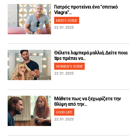
Γιατρός προτείνει ένα "σπιτικό
Viagra"...
MEN'S GUIDE
22.01.2025
Θέλετε λαμπερά μαλλιά; Δείτε ποια
tips πρέπει να...
WOMEN'S GUIDE
22.01.2025
Μάθετε πως να ξεχωρίζετε την
θλίψη από την...
GOOD LIFE
22.01.2025