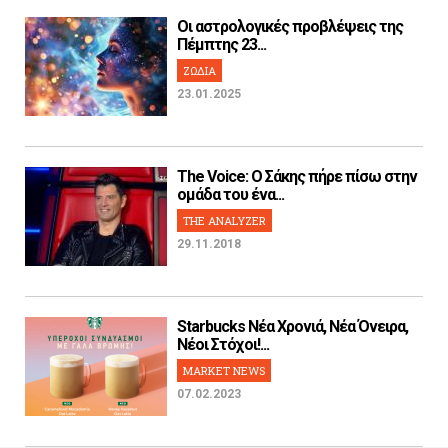
Οι αστρολογικές προβλέψεις της
Πέμπτης 23...
ΖΩΔΙΑ
23.01.2025
The Voice: Ο Σάκης πήρε πίσω στην
ομάδα του ένα...
THE ANALYZER
29.11.2018
Starbucks Νέα Χρονιά, Νέα Όνειρα,
Νέοι Στόχοι!...
MARKET NEWS
07.02.2023