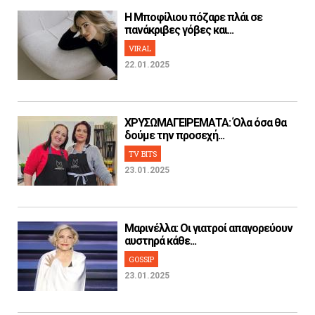
H Μποφίλιου πόζαρε πλάι σε
πανάκριβες γόβες και...
VIRAL
22.01.2025
ΧΡΥΣΩΜΑΓΕΙΡΕΜΑΤΑ: Όλα όσα θα
δούμε την προσεχή...
TV BITS
23.01.2025
Μαρινέλλα: Οι γιατροί απαγορεύουν
αυστηρά κάθε...
GOSSIP
23.01.2025