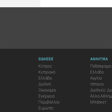
ΕΙΔΗΣΕΙΣ
ΑΘΛΗΤΙΚΑ
Κύπρος
Ποδόσφαιρο
Κυπριακό
Ελλάδα
Ελλάδα
Αγγλία
Διεθνή
Ισπανία
Οικονομία
Διεθνείς Δ
Ενέργεια
Άλλα Αθλή
Περιβάλλον
Μπάσκετ
Ευρώπη