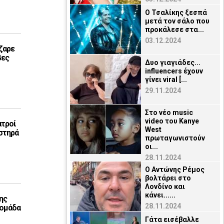
Ο Τσαλίκης ξεσπά
μετά τον σάλο που
προκάλεσε στα...
03.12.2024
ζαρε
βες
Δυο γιαγιάδες...
influencers έχουν
γίνει viral [...
29.11.2024
Στο νέο music
video του Kanye
ατροί
West
στηρά
πρωταγωνιστούν
οι...
28.11.2024
O Αντώνης Ρέμος
βολτάρει στο
Λονδίνο και
κάνει......
ης
28.11.2024
 ομάδα
Γάτα εισέβαλλε