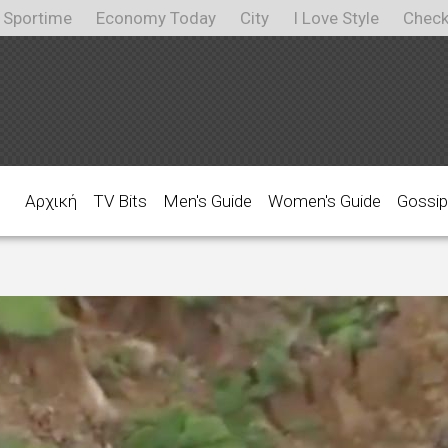
Sportime
Economy Today
City
I Love Style
Check
Αρχική
TV Bits
Men's Guide
Women's Guide
Gossip