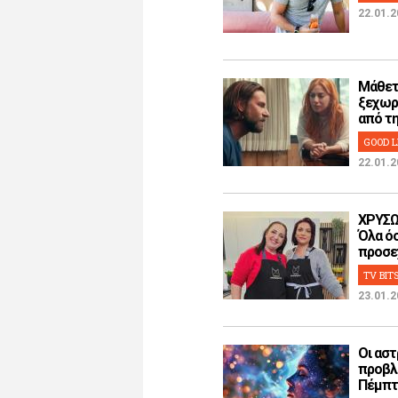
22.01.2
Μάθετ
ξεχωρ
από την
GOOD L
22.01.2
ΧΡΥΣΩ
Όλα όσ
προσεχ
TV BIT
23.01.2
Οι αστ
προβλ
Πέμπτη