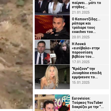
παίρνει... μάτι το
στήθος...
21.01.2025
Ο Καπουτζίδης...
ράπαρε και
τρόλαρε τους
coaches του...
20.01.2025
H Λουκά
«εισέβαλε» στην
παρουσίαση
βιβλίου του...
17.01.2025
"Κράζουν" την
Josephine επειδή
ερμήνευσε το...
15.01.2025
Eurovision:
Τούρκος YouTuber
δακρύζει με την “...