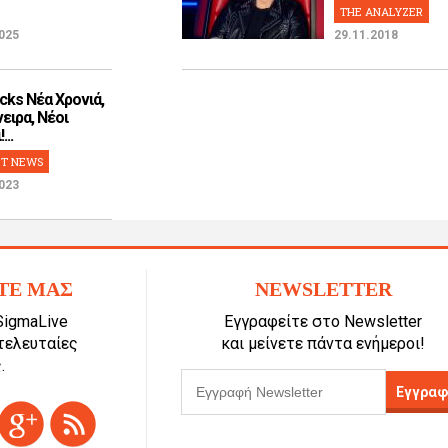
THE ANALYZER
025
29.11.2018
cks Νέα Χρονιά,
ειρα, Νέοι
...
T NEWS
023
ΤΕ ΜΑΣ
NEWSLETTER
SigmaLive
Εγγραφείτε στο Newsletter
 τελευταίες
και μείνετε πάντα ενήμεροι!
.
Εγγραφ