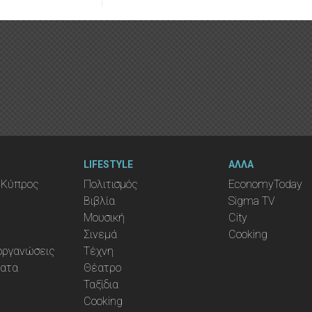
LIFESTYLE
ΑΛΛΑ
 Κύπρος
Πολιτισμός
EconomyToday
Βιβλία
Sigma TV
Μουσική
City
Σινεμά
Cooking
ιοργανώσεις
Τέχνη
ματα
Θέατρο
Ταξίδια
Cooking