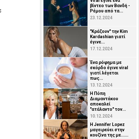
Viral έγινε ένα
βίντεο των Βανδή -
ε
Ρέμου από τα...
23.12.2024
"Κράζουν" την Kim
Kardashian γιατί
έγινε...
17.12.2024
Ένα ρόφημα με
σκόρδο έγινε viral
γιατί λέγεται
πως...
13.12.2024
Η Πόπη
Διαμαντάκου
αποκαλεί
"ατάλαντο" τον...
10.12.2024
H Jennifer Lopez
μαγειρεύει στην
κουζίνα της με......