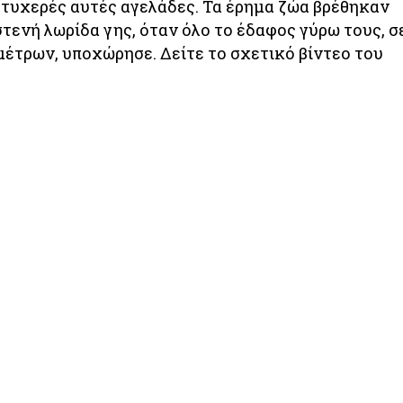
ς τυχερές αυτές αγελάδες. Τα έρημα ζώα βρέθηκαν
τενή λωρίδα γης, όταν όλο το έδαφος γύρω τους, σ
έτρων, υποχώρησε. Δείτε το σχετικό βίντεο του