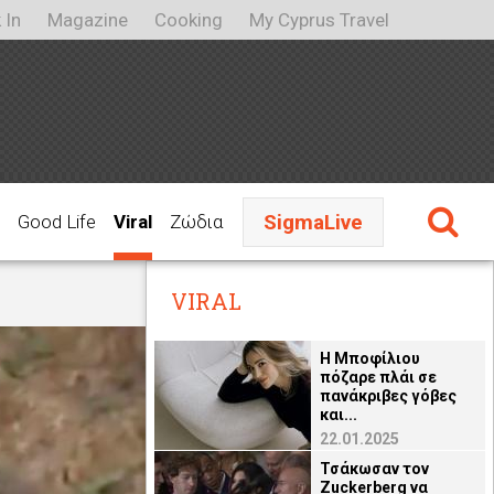
 In
Magazine
Cooking
My Cyprus Travel
SigmaLive
Good Life
Viral
Ζώδια
VIRAL
H Μποφίλιου
πόζαρε πλάι σε
πανάκριβες γόβες
και...
22.01.2025
Τσάκωσαν τον
Zuckerberg να