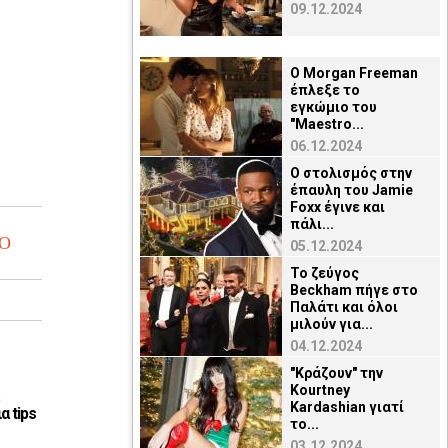
09.12.2024
O Μorgan Freeman
έπλεξε το
εγκώμιο του
"Maestro...
06.12.2024
Ο στολισμός στην
έπαυλη του Jamie
Foxx έγινε και
πάλι...
EO
05.12.2024
Το ζεύγος
Beckham πήγε στο
Παλάτι και όλοι
μιλούν για...
04.12.2024
"Κράζουν" την
Kourtney
Kardashian γιατί
α tips
το...
03.12.2024