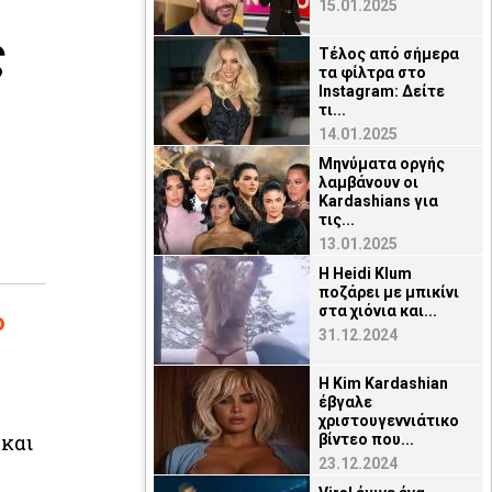
15.01.2025
ς
Τέλος από σήμερα
τα φίλτρα στο
Instagram: Δείτε
τι...
14.01.2025
Μηνύματα οργής
λαμβάνουν οι
Kardashians για
τις...
13.01.2025
H Heidi Klum
ποζάρει με μπικίνι
στα χιόνια και...
ο
31.12.2024
Η Kim Kardashian
έβγαλε
χριστουγεννιάτικο
 και
βίντεο που...
23.12.2024