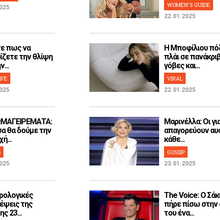
WOMEN'S GUIDE
025
22.01.2025
ε πως να
H Μποφίλιου πό
ίζετε την θλίψη
πλάι σε πανάκρι
...
γόβες και...
IFE
VIRAL
025
22.01.2025
ΜΑΓΕΙΡΕΜΑΤΑ:
Μαρινέλλα: Οι γι
α θα δούμε την
απαγορεύουν αυ
ή...
κάθε...
S
GOSSIP
025
23.01.2025
ρολογικές
The Voice: Ο Σάκ
έψεις της
πήρε πίσω στην
ς 23...
του ένα...