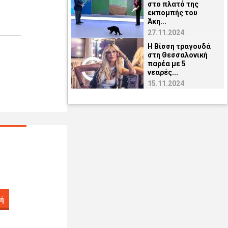
στο πλατό της
εκπομπής του
Άκη...
27.11.2024
H Βίσση τραγουδά
στη Θεσσαλονική
παρέα με 5
νεαρές...
15.11.2024
ή