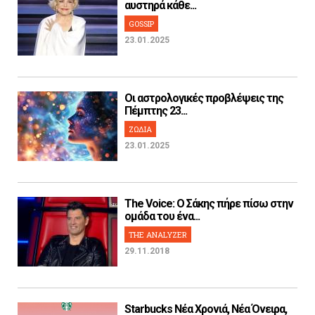
αυστηρά κάθε...
GOSSIP
23.01.2025
Οι αστρολογικές προβλέψεις της
Πέμπτης 23...
ΖΩΔΙΑ
23.01.2025
The Voice: Ο Σάκης πήρε πίσω στην
ομάδα του ένα...
THE ANALYZER
29.11.2018
Starbucks Νέα Χρονιά, Νέα Όνειρα,