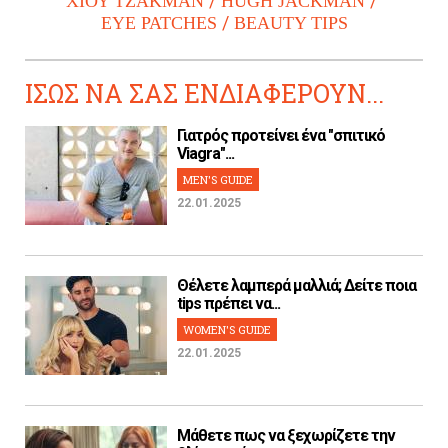
ΧΙΟΥ ΤΖΑΚΜΑΝ
HUGH JACKMAN
EYE PATCHES
BEAUTY TIPS
ΙΣΩΣ ΝΑ ΣΑΣ ΕΝΔΙΑΦΕΡΟΥΝ...
Γιατρός προτείνει ένα "σπιτικό
Viagra"...
MEN'S GUIDE
22.01.2025
Θέλετε λαμπερά μαλλιά; Δείτε ποια
tips πρέπει να...
WOMEN'S GUIDE
22.01.2025
Μάθετε πως να ξεχωρίζετε την