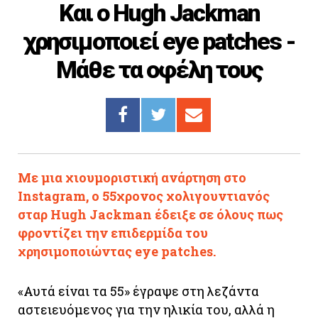
Και ο Hugh Jackman
Cooking
χρησιμοποιεί eye patches -
ΛΛΟΙ ΣΥΝΔΕΣΜΟΙ
Μάθε τα οφέλη τους
igma Tv
ημερινή
Ράδιο Πρώτο
 Love Style
Με μια χιουμοριστική ανάρτηση στο
Instagram, ο 55χρονος χολιγουντιανός
σταρ Hugh Jackman έδειξε σε όλους πως
φροντίζει την επιδερμίδα του
χρησιμοποιώντας eye patches.
«Αυτά είναι τα 55» έγραψε στη λεζάντα
αστειευόμενος για την ηλικία του, αλλά η