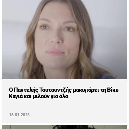
Cooking
ΛΛΟΙ ΣΥΝΔΕΣΜΟΙ
igma Tv
ημερινή
Ράδιο Πρώτο
 Love Style
O Παντελής Τουτουντζής μακιγιάρει τη Βίκυ
Καγιά και μιλούν για όλα
16.01.2025