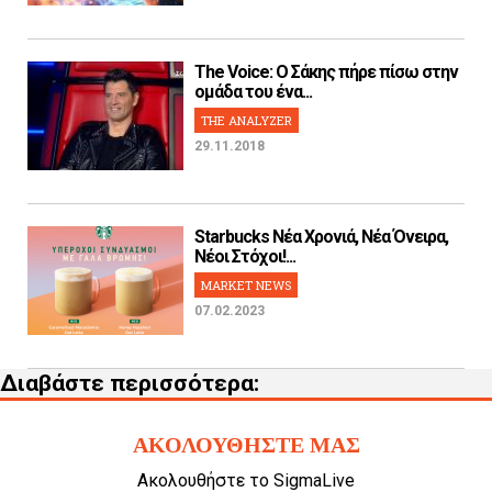
The Voice: Ο Σάκης πήρε πίσω στην
ομάδα του ένα...
THE ANALYZER
29.11.2018
Starbucks Νέα Χρονιά, Νέα Όνειρα,
Νέοι Στόχοι!...
MARKET NEWS
07.02.2023
Διαβάστε περισσότερα:
ΑΚΟΛΟΥΘΗΣΤΕ ΜΑΣ
Ακολουθήστε το SigmaLive