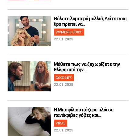
Θέλετε λαμπερά μαλλιά; Δείτε ποια
tips πρέπει να...
WOMEN'S GUIDE
22.01.2025
Μάθετε πως να ξεχωρίζετε την
θλίψη από την...
GOOD LIFE
22.01.2025
H Μποφίλιου πόζαρε πλάι σε
πανάκριβες γόβες και...
VIRAL
22.01.2025