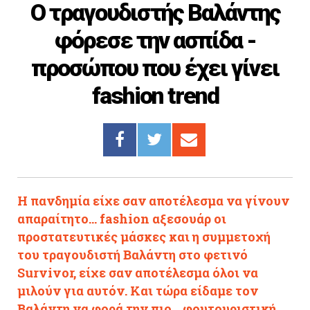
Ο τραγουδιστής Βαλάντης
Cooking
φόρεσε την ασπίδα -
ΛΛΟΙ ΣΥΝΔΕΣΜΟΙ
προσώπου που έχει γίνει
igma Tv
fashion trend
ημερινή
Ράδιο Πρώτο
 Love Style
Η πανδημία είχε σαν αποτέλεσμα να γίνουν
απαραίτητο... fashion αξεσουάρ οι
προστατευτικές μάσκες και η συμμετοχή
του τραγουδιστή Βαλάντη στο φετινό
Survivor, είχε σαν αποτέλεσμα όλοι να
μιλούν για αυτόν. Και τώρα είδαμε τον
Βαλάντη να φορά την πιο... φουτουριστική