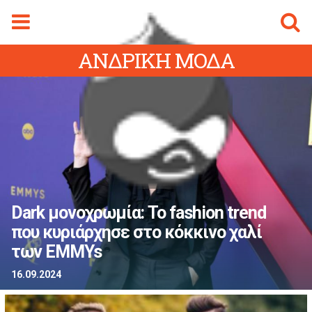
Φόρμα αναζήτησης
Αναζήτηση
ΑΝΔΡΙΚΗ ΜΟΔΑ
gmalive Magazine
Menu
ρχική Sigmalive
Ειδήσεις
Κύπρος
Ελλάδα
Διεθνή
Dark μονοχρωμία: To fashion trend
Αθλητικά
που κυριάρχησε στο κόκκινο χαλί
ifestyle
των EMMYs
Videos
16.09.2024
Magazine
ity