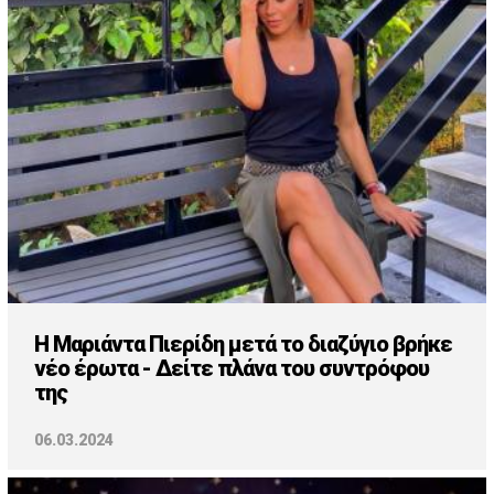
Cooking
ΛΛΟΙ ΣΥΝΔΕΣΜΟΙ
igma Tv
ημερινή
Ράδιο Πρώτο
 Love Style
Η Μαριάντα Πιερίδη μετά το διαζύγιο βρήκε
νέο έρωτα - Δείτε πλάνα του συντρόφου
της
06.03.2024