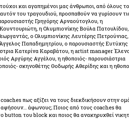
τούχοι και αγαπημένοι μας άνθρωποι, από όλους τ
 αυτόν του τραγουδιού, προσπαθούν να γυρίσουν τι
 παρουσιαστής Γρηγόρης Αρναούτογλου, η
Κουντουριώτη, η Ολυμπιονίκης Βούλα Πατουλίδου,
εωργαντάς, ο Ολυμπιονίκης Λευτέρης Πετρούνιας,
 Άγγελος Παπαδημητρίου, ο παρουσιαστής Ευτύχης
στρια Κατερίνα Καραβάτου, η artist manager Έλεν
οιός Αργύρης Αγγέλου, η ηθοποιός- παρουσιάστρια
θοποιός- σκηνοθέτης Θοδωρής Αθερίδης και η ηθοπο
 coaches πως αξίζει να τους διεκδικήσουν στην ομ
ς αφήσουν... άφωνους; Ποιος από τους coaches θα
ο button του block και ποιος θα ανακηρυχθεί νικη