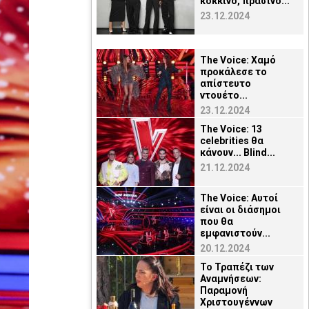
κόκκινο, πράσινο...
23.12.2024
The Voice: Χαμό
προκάλεσε το
απίστευτο
ντουέτο...
23.12.2024
The Voice: 13
celebrities θα
κάνουν... Blind...
21.12.2024
The Voice: Αυτοί
είναι οι διάσημοι
που θα
εμφανιστούν...
20.12.2024
Το Τραπέζι των
Αναμνήσεων:
Παραμονή
Χριστουγέννων