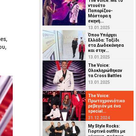
The Voice: Με το
ντουέτο
Παπαρίζου-
Μάστορα η
σκηνή...
13.01.2025
Όπου Υπάρχει
es,
Ελλάδα: Ταξίδι
στα Δωδεκάνησα
ου,
και στην...
13.01.2025
The Voice:
Ολοκληρώθηκαν
τα Cross Battles
13.01.2025
The Voice:
Πρωτοχρονιάτικο
ρεβεγιόν με ένα
special...
31.12.2024
My Style Rocks:
Γιορτινά οutfits με