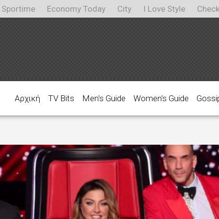
Sportime
Economy Today
City
I Love Style
Check
Αρχική
TV Bits
Men's Guide
Women's Guide
Gossi