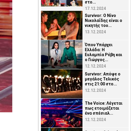
στο...
17.12.2024
Survivor: O Νίνο
Νικολαΐδης είναι ο
νικητής του...
13.12.2024
Όπου Υπάρχει
Ελλάδα: Η
Ευλαμπία Ρέβη και
ο Γιώργος...
12.12.2024
Survivor: Απόψε ο
μεγάλος Τελικός
στις 21:00 στο...
12.12.2024
The Voice: Λέγεται
πως ετοιμάζεται
ένα σπέσιαλ...
12.12.2024