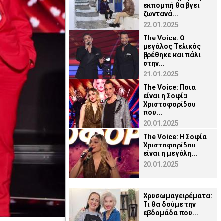
εκπομπή θα βγει
ζωντανά...
22.01.2025
The Voice: Ο
μεγάλος Τελικός
βρέθηκε και πάλι
στην...
21.01.2025
The Voice: Ποια
είναι η Σοφία
Χριστοφορίδου
που...
20.01.2025
The Voice: Η Σοφία
Χριστοφορίδου
είναι η μεγάλη...
20.01.2025
Χρυσωμαγειρέματα:
Τι θα δούμε την
εβδομάδα που...