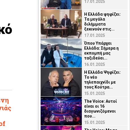
17.01.2025
Η Ελλάδα ψηφίζει:
Τα μεγάλα
κό
διλήμματα
ξεκινούν στις...
17.01.2025
Όπου Υπάρχει
Ελλάδα: Σήμερα η
εκπομπή μας
ταξιδεύει...
16.01.2025
Η Ελλάδα Ψηφίζει:
Το νέο
τηλεπαιχνίδι με
τους Κούτρα...
15.01.2025
ένη
The Voice: Αυτοί
νιάς
είναι οι 16
διαγωνιζόμενοι
που...
of
15.01.2025