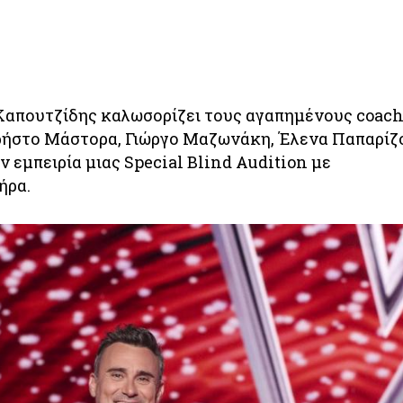
Καπουτζίδης καλωσορίζει τους αγαπημένους coach
ήστο Μάστορα, Γιώργο Μαζωνάκη, Έλενα Παπαρίζ
ην εμπειρία μιας Special Blind Audition με
ήρα.