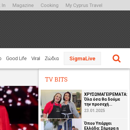
 In
Magazine
Cooking
My Cyprus Travel
SigmaLive
p
Good Life
Viral
Ζώδια
TV BITS
ΧΡΥΣΩΜΑΓΕΙΡΕΜΑΤΑ:
Όλα όσα θα δούμε
την προσεχή...
23.01.2025
Όπου Υπάρχει
Ελλάδα: Σήμερα η