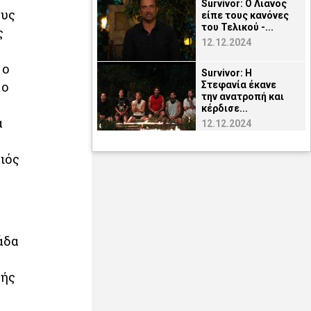
Survivor: Ο Λιανός
ους
είπε τους κανόνες
του Τελικού -...
ς
12.12.2024
 ο
Survivor: Η
 ο
Στεφανία έκανε
την ανατροπή και
κέρδισε...
α
12.12.2024
ιός
άδα
τής