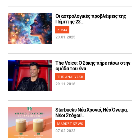
Οι αστρολογικές προβλέψεις της
Πέμπτης 23...
ΖΩΔΙΑ
23.01.2025
The Voice: Ο Σάκης πήρε πίσω στην
ομάδα του ένα...
THE ANALYZER
29.11.2018
Starbucks Νέα Χρονιά, Νέα Όνειρα,
Νέοι Στόχοι!...
MARKET NEWS
07.02.2023