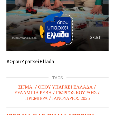
#OpouYparxeiEllada
TAGS
ΣΙΓΜΑ.
ΟΠΟΥ ΥΠΑΡΧΕΙ ΕΛΛΑΔΑ
ΕΥΛΑΜΠΙΑ ΡΕΒΗ
ΓΙΩΡΓΟΣ ΚΟΥΡΔΗΣ
ΠΡΕΜΙΕΡΑ
ΙΑΝΟΥΑΡΙΟΣ 2025