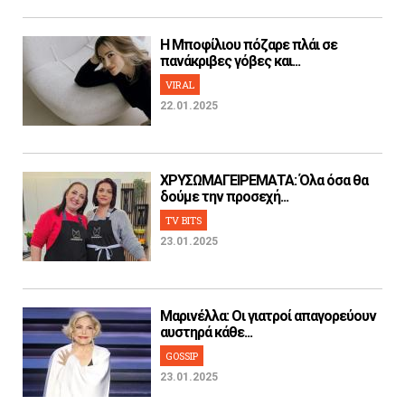
H Μποφίλιου πόζαρε πλάι σε
πανάκριβες γόβες και...
VIRAL
22.01.2025
ΧΡΥΣΩΜΑΓΕΙΡΕΜΑΤΑ: Όλα όσα θα
δούμε την προσεχή...
TV BITS
23.01.2025
Μαρινέλλα: Οι γιατροί απαγορεύουν
αυστηρά κάθε...
GOSSIP
23.01.2025