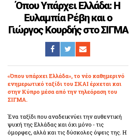
Όπου Υπάρχει Ελλάδα: Η
Cooking
Ευλαμπία Ρέβη και ο
ΛΛΟΙ ΣΥΝΔΕΣΜΟΙ
Γιώργος Κουρδής στο ΣΙΓΜΑ
igma Tv
ημερινή
Ράδιο Πρώτο
 Love Style
«Όπου υπάρχει Ελλάδα», το νέο καθημερινό
ενημερωτικό ταξίδι του ΣΚΑΙ έρχεται και
στην Κύπρο μέσα από την τηλεόραση του
ΣΙΓΜΑ.
Ένα ταξίδι που αναδεικνύει την αυθεντική
ψυχή της Ελλάδας και όχι μόνο - τις
όμορφες, αλλά και τις δύσκολες όψεις της. Η