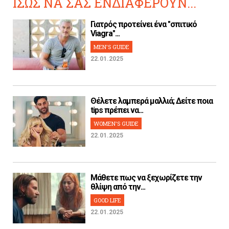
ΙΣΩΣ ΝΑ ΣΑΣ ΕΝΔΙΑΦΕΡΟΥΝ...
Γιατρός προτείνει ένα "σπιτικό
Viagra"...
MEN'S GUIDE
22.01.2025
Θέλετε λαμπερά μαλλιά; Δείτε ποια
tips πρέπει να...
WOMEN'S GUIDE
22.01.2025
Μάθετε πως να ξεχωρίζετε την
θλίψη από την...
GOOD LIFE
22.01.2025