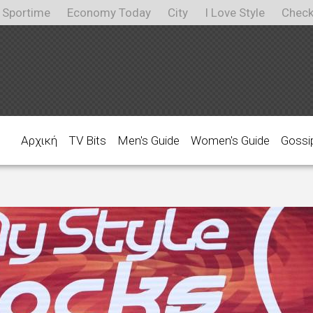
Sportime
Economy Today
City
I Love Style
Check
Αρχική
TV Bits
Men's Guide
Women's Guide
Gossi