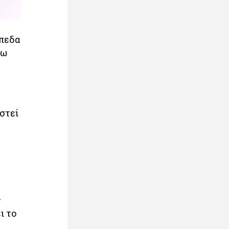
ίπεδα
γω
στεί
ς
ι το