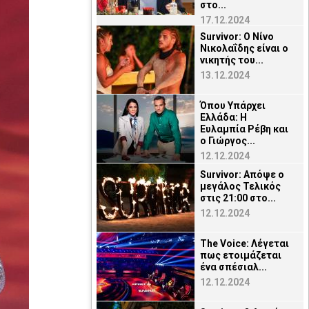
στο...
17.12.2024
Survivor: O Νίνο
Νικολαΐδης είναι ο
νικητής του...
13.12.2024
Όπου Υπάρχει
Ελλάδα: Η
Ευλαμπία Ρέβη και
ο Γιώργος...
12.12.2024
Survivor: Απόψε ο
μεγάλος Τελικός
στις 21:00 στο...
12.12.2024
The Voice: Λέγεται
πως ετοιμάζεται
ένα σπέσιαλ...
12.12.2024