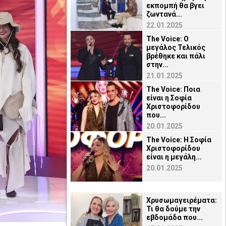
εκπομπή θα βγει
ζωντανά...
22.01.2025
The Voice: Ο
μεγάλος Τελικός
βρέθηκε και πάλι
στην...
21.01.2025
The Voice: Ποια
είναι η Σοφία
Χριστοφορίδου
που...
20.01.2025
The Voice: Η Σοφία
Χριστοφορίδου
είναι η μεγάλη...
20.01.2025
Χρυσωμαγειρέματα:
Τι θα δούμε την
εβδομάδα που...