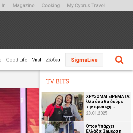
 In
Magazine
Cooking
My Cyprus Travel
SigmaLive
p
Good Life
Viral
Ζώδια
TV BITS
ΧΡΥΣΩΜΑΓΕΙΡΕΜΑΤΑ:
Όλα όσα θα δούμε
την προσεχή...
23.01.2025
Όπου Υπάρχει
Ελλάδα: Σήμερα η