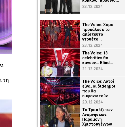
κόκκινο, πράσινο...
23.12.2024
The Voice: Χαμό
προκάλεσε το
απίστευτο
ντουέτο...
23.12.2024
The Voice: 13
celebrities θα
κάνουν... Blind...
ει
21.12.2024
ι τη
The Voice: Αυτοί
είναι οι διάσημοι
που θα
εμφανιστούν...
20.12.2024
Το Τραπέζι των
Αναμνήσεων:
Παραμονή
Χριστουγέννων