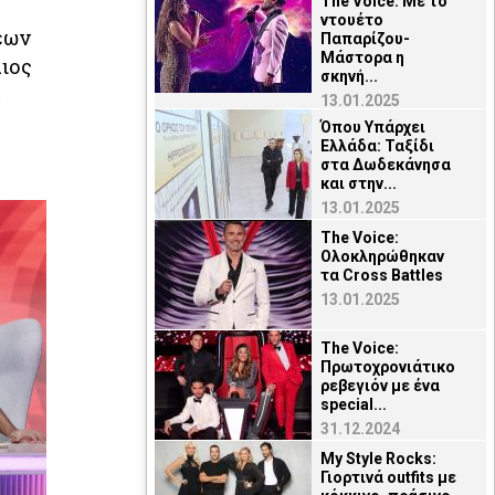
The Voice: Με το
ντουέτο
εων
Παπαρίζου-
Μάστορα η
λιος
σκηνή...
α
13.01.2025
Όπου Υπάρχει
Ελλάδα: Ταξίδι
στα Δωδεκάνησα
και στην...
13.01.2025
The Voice:
Ολοκληρώθηκαν
τα Cross Battles
13.01.2025
The Voice:
Πρωτοχρονιάτικο
ρεβεγιόν με ένα
special...
31.12.2024
My Style Rocks:
Γιορτινά οutfits με