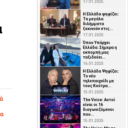
17.01.2025
Η Ελλάδα ψηφίζει:
Τα μεγάλα
α
διλήμματα
ξεκινούν στις...
17.01.2025
Όπου Υπάρχει
Ελλάδα: Σήμερα η
εκπομπή μας
ταξιδεύει...
16.01.2025
Η Ελλάδα Ψηφίζει:
Το νέο
τηλεπαιχνίδι με
τους Κούτρα...
15.01.2025
ά
The Voice: Αυτοί
είναι οι 16
διαγωνιζόμενοι
να
που...
15.01.2025