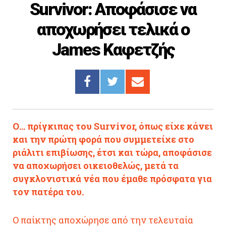
Survivor: Αποφάσισε να
Cooking
αποχωρήσει τελικά ο
ΛΛΟΙ ΣΥΝΔΕΣΜΟΙ
James Καφετζής
igma Tv
ημερινή
Ράδιο Πρώτο
 Love Style
Ο... πρίγκιπας του Survivor, όπως είχε κάνει
και την πρώτη φορά που συμμετείχε στο
ριάλιτι επιβίωσης, έτσι και τώρα, αποφάσισε
να αποχωρήσει οικειοθελώς, μετά τα
συγκλονιστικά νέα που έμαθε πρόσφατα για
τον πατέρα του.
Ο παίκτης αποχώρησε από την τελευταία