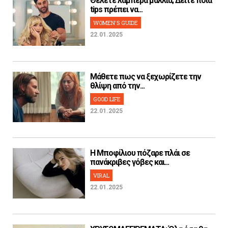
Θέλετε λαμπερά μαλλιά; Δείτε ποια
tips πρέπει να...
WOMEN'S GUIDE
22.01.2025
Μάθετε πως να ξεχωρίζετε την
θλίψη από την...
GOOD LIFE
22.01.2025
H Μποφίλιου πόζαρε πλάι σε
πανάκριβες γόβες και...
VIRAL
22.01.2025