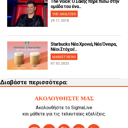
The Voice: Ο Σάκης πήρε πίσω στην
ομάδα του ένα...
THE ANALYZER
29.11.2018
Starbucks Νέα Χρονιά, Νέα Όνειρα,
Νέοι Στόχοι!...
MARKET NEWS
07.02.2023
Διαβάστε περισσότερα:
ΑΚΟΛΟΥΘΗΣΤΕ ΜΑΣ
Ακολουθήστε το SigmaLive
και μάθετε για τις τελευταίες εξελίξεις.