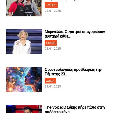
TV BITS
23.01.2025
Μαρινέλλα: Οι γιατροί απαγορεύουν
αυστηρά κάθε...
GOSSIP
23.01.2025
Οι αστρολογικές προβλέψεις της
Πέμπτης 23...
ΖΩΔΙΑ
23.01.2025
The Voice: Ο Σάκης πήρε πίσω στην
ομάδα του ένα...