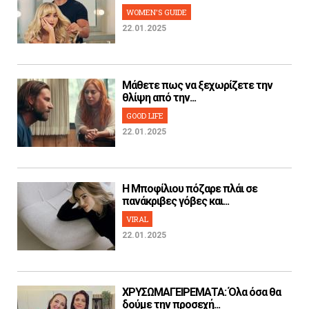
WOMEN'S GUIDE
22.01.2025
Μάθετε πως να ξεχωρίζετε την
θλίψη από την...
GOOD LIFE
22.01.2025
H Μποφίλιου πόζαρε πλάι σε
πανάκριβες γόβες και...
VIRAL
22.01.2025
ΧΡΥΣΩΜΑΓΕΙΡΕΜΑΤΑ: Όλα όσα θα
δούμε την προσεχή...