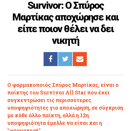
Survivor: Ο Σπύρος
Cooking
Μαρτίκας αποχώρησε και
ΛΛΟΙ ΣΥΝΔΕΣΜΟΙ
είπε ποιον θέλει να δει
igma Tv
νικητή
ημερινή
Ράδιο Πρώτο
 Love Style
O φαρμακοποιός Σπύρος Μαρτίκας, είναι ο
παίκτης του Survivor All Star που έχει
συγκεντρώσει τις περισσότερες
υποψηφιότητες για αποχώρηση, σε σύγκριση
με κάθε άλλο παίκτη, αλλά η 12η
υποψηφιότητα έμελλε να είναι και η
"φαρμακερή"