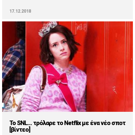
17.12.2018
To SNL... τρόλαρε το Netflix με ένα νέο σποτ
[βίντεο]