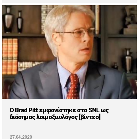
Ο Brad Pitt εμφανίστηκε στο SNL ως
διάσημος λοιμοξιωλόγος [βίντεο]
27.04.2020