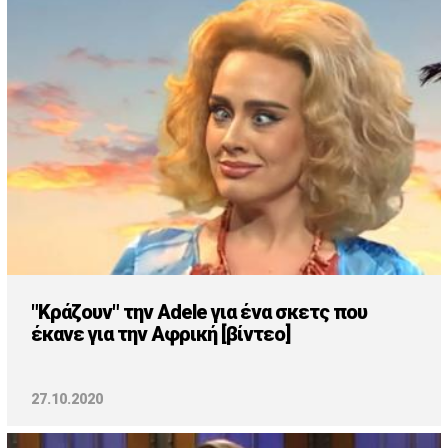
Cooking
ΛΛΟΙ ΣΥΝΔΕΣΜΟΙ
igma Tv
ημερινή
Ράδιο Πρώτο
 Love Style
"Κράζουν" την Adele για ένα σκετς που
έκανε για την Αφρική [βίντεο]
27.10.2020