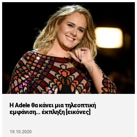
H Adele θα κάνει μια τηλεοπτική
εμφάνιση... έκπληξη [εικόνες]
19.10.2020