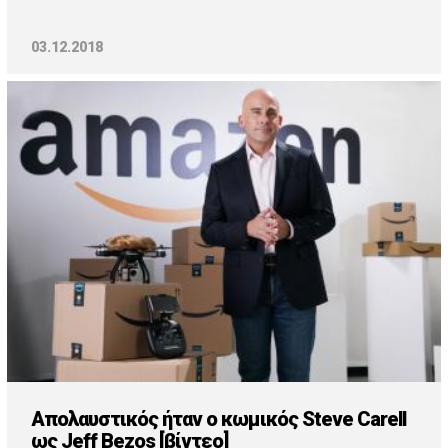
03.12.2018
Απολαυστικός ήταν ο κωμικός Steve Carell
ως Jeff Bezos [βίντεο]