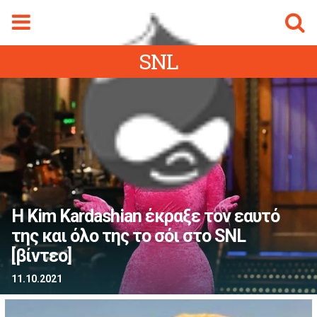
Φόρμα αναζήτησης
Αναζήτηση
SNL
gmalive Magazine
Menu
ρχική Sigmalive
Ειδήσεις
Κύπρος
Ελλάδα
Διεθνή
Η Kim Kardashian έκραξε τον εαυτό
Αθλητικά
της και όλο της το σόι στο SNL
ifestyle
[βίντεο]
Videos
11.10.2021
Magazine
ity