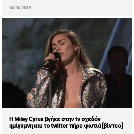
04.04.2019
H Miley Cyrus βγήκε στην tv σχεδόν
ημίγυμνη και το twitter πήρε φωτιά [βίντεο]