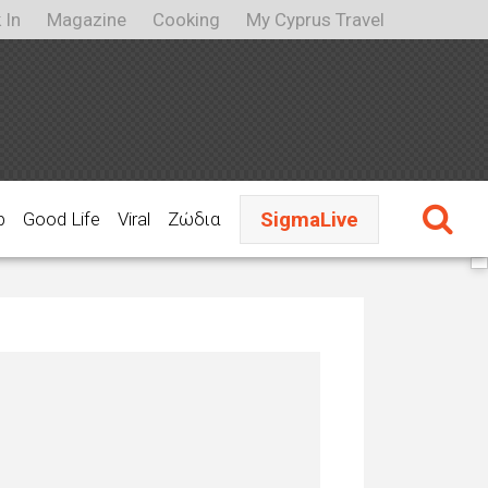
 In
Magazine
Cooking
My Cyprus Travel
SigmaLive
p
Good Life
Viral
Ζώδια