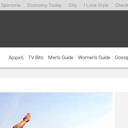
Sportime
Economy Today
City
I Love Style
Check
Αρχική
TV Bits
Men's Guide
Women's Guide
Gossi