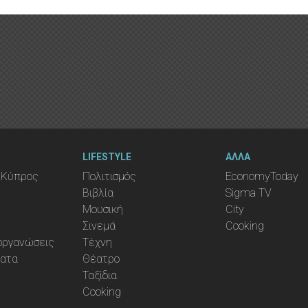
LIFESTYLE
ΑΛΛΑ
 Κύπρος
Πολιτισμός
EconomyToday
Βιβλία
Sigma TV
Μουσική
City
Σινεμά
Cooking
ιοργανώσεις
Τέχνη
ματα
Θέατρο
Ταξίδια
Cooking