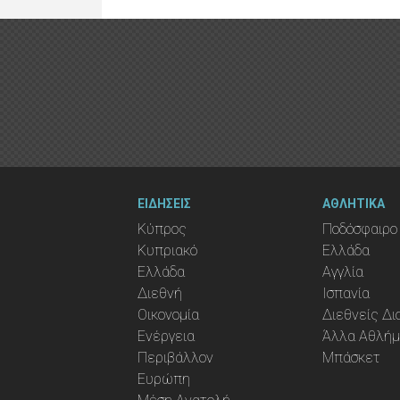
ΕΙΔΗΣΕΙΣ
ΑΘΛΗΤΙΚΑ
Κύπρος
Ποδόσφαιρο
Κυπριακό
Ελλάδα
Ελλάδα
Αγγλία
Διεθνή
Ισπανία
Οικονομία
Διεθνείς Δ
Ενέργεια
Άλλα Αθλή
Περιβάλλον
Μπάσκετ
Ευρώπη