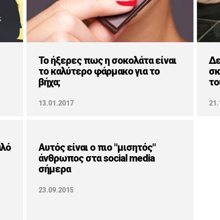
To ήξερες πως η σοκολάτα είναι
Δε
το καλύτερο φάρμακο για το
σκ
βήχα;
το
13.01.2017
21.
αλό
Αυτός είναι ο πιο "μισητός"
άνθρωπος στα social media
σήμερα
23.09.2015