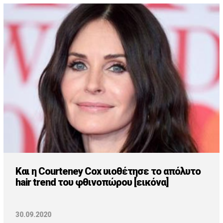
Και η Courteney Cox υιοθέτησε το απόλυτο
hair trend του φθινοπώρου [εικόνα]
30.09.2020