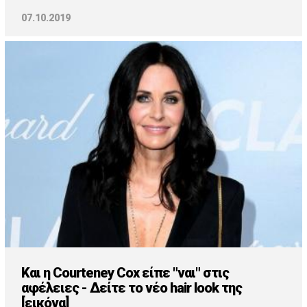
07.10.2019
Και η Courteney Cox είπε "ναι" στις
αφέλειες - Δείτε το νέο hair look της
[εικόνα]