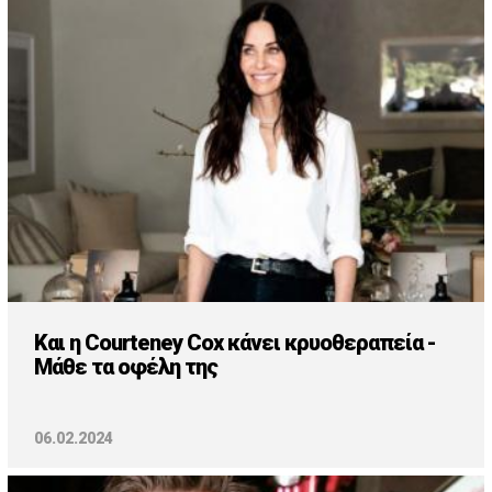
Cooking
ΛΛΟΙ ΣΥΝΔΕΣΜΟΙ
igma Tv
ημερινή
Ράδιο Πρώτο
 Love Style
Και η Courteney Cox κάνει κρυοθεραπεία -
Μάθε τα οφέλη της
06.02.2024