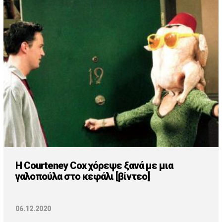
H Courteney Cox χόρεψε ξανά με μια
γαλοπούλα στο κεφάλι [βίντεο]
06.12.2020