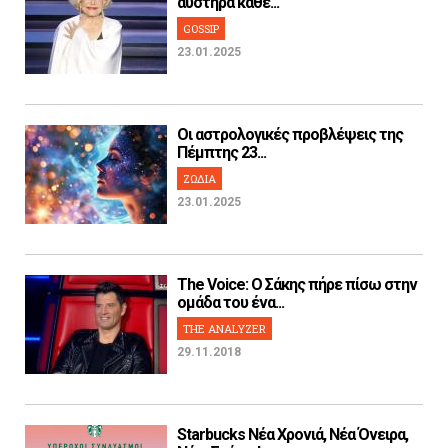
αυστηρά κάθε...
GOSSIP
23.01.2025
Οι αστρολογικές προβλέψεις της
Πέμπτης 23...
ΖΩΔΙΑ
23.01.2025
The Voice: Ο Σάκης πήρε πίσω στην
ομάδα του ένα...
THE ANALYZER
29.11.2018
Starbucks Νέα Χρονιά, Νέα Όνειρα,