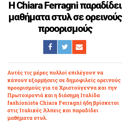
H Chiara Ferragni παραδίδει
Cooking
μαθήματα στυλ σε ορεινούς
ΛΛΟΙ ΣΥΝΔΕΣΜΟΙ
προορισμούς
igma Tv
ημερινή
Ράδιο Πρώτο
 Love Style
Αυτές τις μέρες πολλοί επιλέγουν να
κάνουν εξορμήσεις σε δημοφιλείς ορεινούς
προορισμούς για τα Χριστούγεννα και την
Πρωτοχρονιά και η διάσημη Ιταλίδα
fashionista Chiara Ferragni ήδη βρίσκεται
στις Ιταλικές Άλπεις και παραδίδει
μαθήματα στυλ.