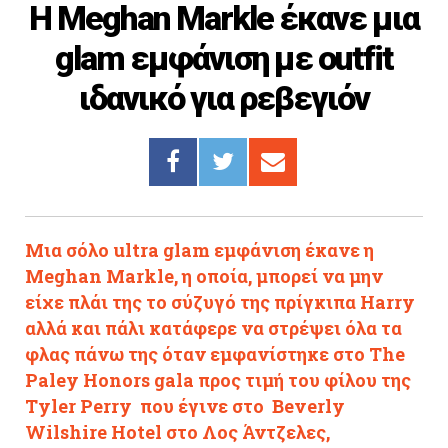
H Meghan Markle έκανε μια
Cooking
glam εμφάνιση με outfit
ΛΛΟΙ ΣΥΝΔΕΣΜΟΙ
ιδανικό για ρεβεγιόν
igma Tv
ημερινή
Ράδιο Πρώτο
 Love Style
Μια σόλο ultra glam εμφάνιση έκανε η
Meghan Markle, η οποία, μπορεί να μην
είχε πλάι της το σύζυγό της πρίγκιπα Harry
αλλά και πάλι κατάφερε να στρέψει όλα τα
φλας πάνω της όταν εμφανίστηκε στο The
Paley Honors gala προς τιμή του φίλου της
Tyler Perry που έγινε στο Beverly
Wilshire Hotel στο Λος Άντζελες,