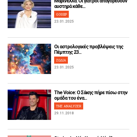
Μαρινέλλα: Οι γιατροί απαγορεύουν
αυστηρά κάθε...
GOSSIP
23.01.2025
Οι αστρολογικές προβλέψεις της
Πέμπτης 23...
ΖΩΔΙΑ
23.01.2025
The Voice: Ο Σάκης πήρε πίσω στην
ομάδα του ένα...
THE ANALYZER
29.11.2018