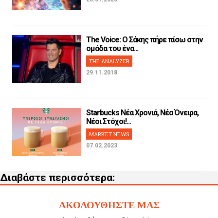
The Voice: Ο Σάκης πήρε πίσω στην
ομάδα του ένα...
THE ANALYZER
29.11.2018
Starbucks Νέα Χρονιά, Νέα Όνειρα,
Νέοι Στόχοι!...
MARKET NEWS
07.02.2023
Διαβάστε περισσότερα:
ΑΚΟΛΟΥΘΗΣΤΕ ΜΑΣ