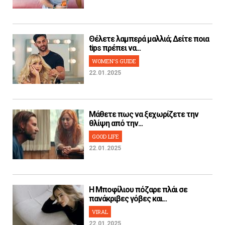
Θέλετε λαμπερά μαλλιά; Δείτε ποια
tips πρέπει να...
WOMEN'S GUIDE
22.01.2025
Μάθετε πως να ξεχωρίζετε την
θλίψη από την...
GOOD LIFE
22.01.2025
H Μποφίλιου πόζαρε πλάι σε
πανάκριβες γόβες και...
VIRAL
22.01.2025