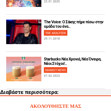
23.01.2025
The Voice: Ο Σάκης πήρε πίσω στην
ομάδα του ένα...
THE ANALYZER
29.11.2018
Starbucks Νέα Χρονιά, Νέα Όνειρα,
Νέοι Στόχοι!...
MARKET NEWS
07.02.2023
Διαβάστε περισσότερα:
ΑΚΟΛΟΥΘΗΣΤΕ ΜΑΣ