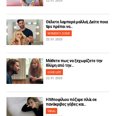
22.01.2025
Θέλετε λαμπερά μαλλιά; Δείτε ποια
tips πρέπει να...
WOMEN'S GUIDE
22.01.2025
Μάθετε πως να ξεχωρίζετε την
θλίψη από την...
GOOD LIFE
22.01.2025
H Μποφίλιου πόζαρε πλάι σε
πανάκριβες γόβες και...
VIRAL