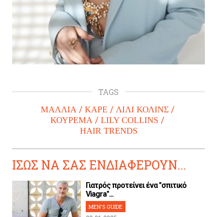
TAGS
ΜΑΛΛΙΑ
ΚΑΡΕ
ΛΙΛΙ ΚΟΛΙΝΣ
ΚΟΥΡΕΜΑ
LILY COLLINS
HAIR TRENDS
ΙΣΩΣ ΝΑ ΣΑΣ ΕΝΔΙΑΦΕΡΟΥΝ...
Γιατρός προτείνει ένα "σπιτικό
Viagra"...
MEN'S GUIDE