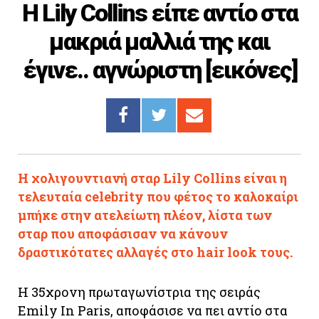
Η Lily Collins είπε αντίο στα
Cooking
μακριά μαλλιά της και
ΛΛΟΙ ΣΥΝΔΕΣΜΟΙ
έγινε.. αγνώριστη [εικόνες]
igma Tv
ημερινή
Ράδιο Πρώτο
 Love Style
H χολιγουντιανή σταρ Lily Collins είναι η
τελευταία celebrity που φέτος το καλοκαίρι
μπήκε στην ατελείωτη πλέον, λίστα των
σταρ που αποφάσισαν να κάνουν
δραστικότατες αλλαγές στο hair look τους.
Η 35χρονη πρωταγωνίστρια της σειράς
Emily In Paris, αποφάσισε να πει αντίο στα