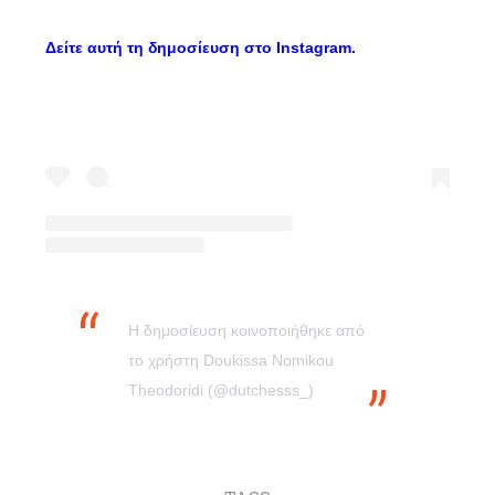
Δείτε αυτή τη δημοσίευση στο Instagram.
Η δημοσίευση κοινοποιήθηκε από
το χρήστη Doukissa Nomikou
Theodoridi (@dutchesss_)