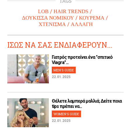
TAGS
LOB
HAIR TRENDS
ΔΟΥΚΙΣΣΑ ΝΟΜΙΚΟΥ
ΚΟΥΡΕΜΑ
ΧΤΕΝΙΣΜΑ
ΑΛΛΑΓΗ
ΙΣΩΣ ΝΑ ΣΑΣ ΕΝΔΙΑΦΕΡΟΥΝ...
Γιατρός προτείνει ένα "σπιτικό
Viagra"...
MEN'S GUIDE
22.01.2025
Θέλετε λαμπερά μαλλιά; Δείτε ποια
tips πρέπει να...
WOMEN'S GUIDE
22.01.2025