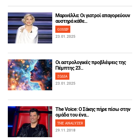
Μαρινέλλα: Οι γιατροί απαγορεύουν
αυστηρά κάθε...
GOSSIP
23.01.2025
Οι αστρολογικές προβλέψεις της
Πέμπτης 23...
ΖΩΔΙΑ
23.01.2025
The Voice: Ο Σάκης πήρε πίσω στην
ομάδα του ένα...
THE ANALYZER
29.11.2018