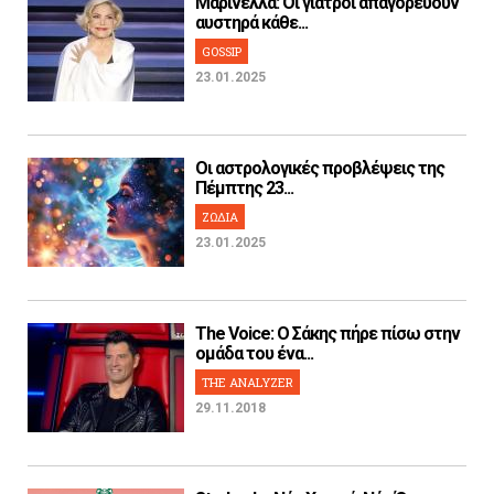
Μαρινέλλα: Οι γιατροί απαγορεύουν
αυστηρά κάθε...
GOSSIP
23.01.2025
Οι αστρολογικές προβλέψεις της
Πέμπτης 23...
ΖΩΔΙΑ
23.01.2025
The Voice: Ο Σάκης πήρε πίσω στην
ομάδα του ένα...
THE ANALYZER
29.11.2018