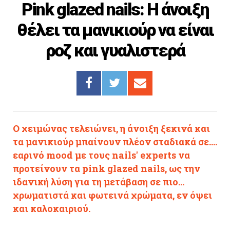
Pink glazed nails: Η άνοιξη
Cooking
θέλει τα μανικιούρ να είναι
ΛΛΟΙ ΣΥΝΔΕΣΜΟΙ
ροζ και γυαλιστερά
igma Tv
ημερινή
Ράδιο Πρώτο
 Love Style
Ο χειμώνας τελειώνει, η άνοιξη ξεκινά και
τα μανικιούρ μπαίνουν πλέον σταδιακά σε....
εαρινό mood με τους nails' experts να
προτείνουν τα pink glazed nails, ως την
ιδανική λύση για τη μετάβαση σε πιο...
χρωματιστά και φωτεινά χρώματα, εν όψει
και καλοκαιριού.